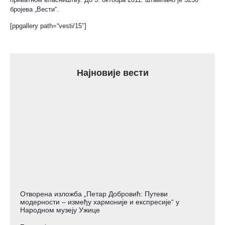
бројева „Вести“.
[ppgallery path=“vesti/15″]
Најновије вести
Отворена изложба „Петар Добровић: Путеви
модерности – између хармоније и експресије“ у
Народном музеју Ужице