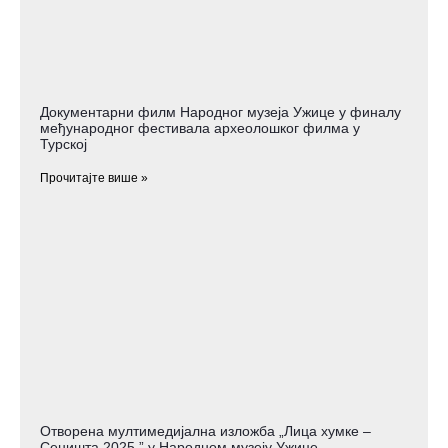
Документарни филм Народног музеја Ужице у финалу
међународног фестивала археолошког филма у
Турској
Прочитајте више »
Отворена мултимедијална изложба „Лица хумке –
Сеништа 2025.” у Народном музеју Ужице