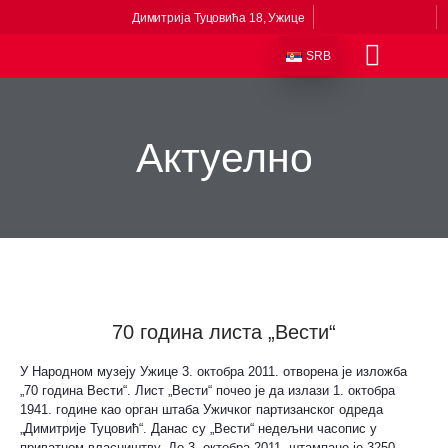
Димитрија Туцовића 18, Ужице
SRB
Одељења и збирке
Сталне поставке
Музеји у саставу
Приче из музеја
Виртуелни музеј
Актуелно
70 година листа „Вести“
У Народном музеју Ужице 3. октобра 2011. отворена је изложба
„70 година Вести“. Лист „Вести“ почео је да излази 1. октобра
1941. године као орган штаба Ужичког партизанског одреда
„Димитрије Туцовић“. Данас су „Вести“ недељни часопис у
приватном власништву. До 3. октобра 2011. штампано је 3250