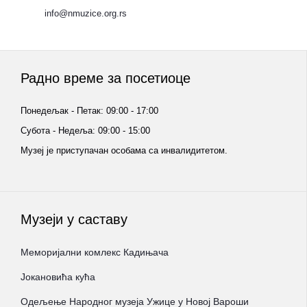
info@nmuzice.org.rs
Радно време за посетиоце
Понедељак - Петак: 09:00 - 17:00
Субота - Недеља: 09:00 - 15:00
Музеј је приступачан особама са инвалидитетом.
Музеји у саставу
Меморијални комлекс Кадињача
Јокановића кућа
Oдељење Народног музеја Ужице у Новој Вароши