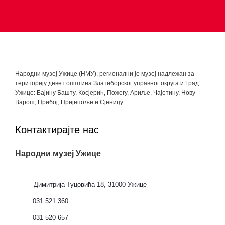
Народни музеј Ужице (НМУ), регионални je музеј надлежан за
територију девет општина Златиборског управног округа и Град
Ужице: Бајину Башту, Косјерић, Пожегу, Ариље, Чајетину, Нову
Варош, Прибој, Пријепоље и Сјеницу.
Контактирајте нас
Народни музеј Ужице
Димитрија Туцовића 18, 31000 Ужице
031 521 360
031 520 657