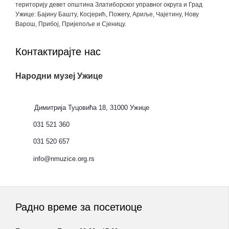
територију девет општина Златиборског управног округа и Град
Ужице: Бајину Башту, Косјерић, Пожегу, Ариље, Чајетину, Нову
Варош, Прибој, Пријепоље и Сјеницу.
Контактирајте нас
Народни музеј Ужице
Димитрија Туцовића 18, 31000 Ужице
031 521 360
031 520 657
info@nmuzice.org.rs
Радно време за посетиоце