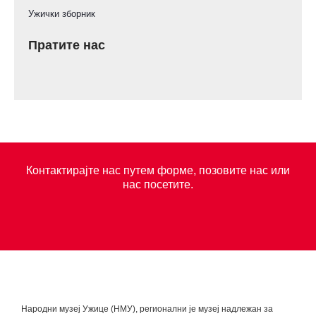
Ужички зборник
Пратите нас
Контактирајте нас путем форме, позовите нас или
нас посетите.
Народни музеј Ужице (НМУ), регионални je музеј надлежан за