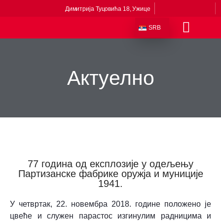
Димитрија Туцовића 18, Ужице
SRB
Актуелно
77 година од експлозије у одељењу
Партизанске фабрике оружја и муниције
1941.
У четвртак, 22. новембра 2018. године положено је
цвеће и служен парастос изгинулим радницима и