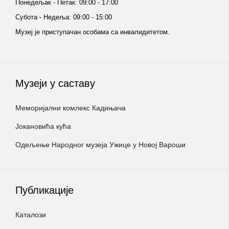
Понедељак - Петак: 09:00 - 17:00
Субота - Недеља: 09:00 - 15:00
Музеј је приступачан особама са инвалидитетом.
Музеји у саставу
Меморијални комлекс Кадињача
Јокановића кућа
Oдељење Народног музеја Ужице у Новој Вароши
Публикације
Каталози