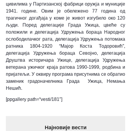
цивилима у Партизанској фабрици оружја и муниције
1941. године. Овим је обележено 77 година од
трагичног догађаја у коме је живот изгубило око 120
људи. Поред делегације Града Ужица, цвеће су
положили и делегација Удружења бораца Народног
ослободилачког рата, делегација Удружења потомака
ратника 1804-1920 “Mајор Коста Тодоровић”,
делегација Удружења бораца Севојно, делегација
Друштва историчара Ужице, делегација Удружења
ветерана ужичког краја ратова 1990-1999, родбина и
пријатељи. У оквиру програма присутнима се обратио
заменик градоначелника Града Ужица, Немања
Нешић.
[ppgallery path=“vesti/181″]
Најновије вести