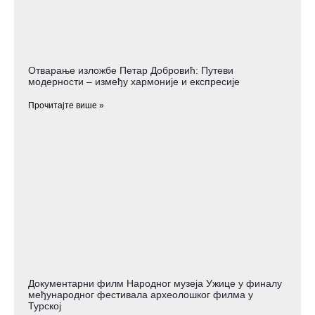
Отварање изложбе Петар Добровић: Путеви
модерности – између хармоније и експресије
Прочитајте више »
Документарни филм Народног музеја Ужице у финалу
међународног фестивала археолошког филма у
Турској