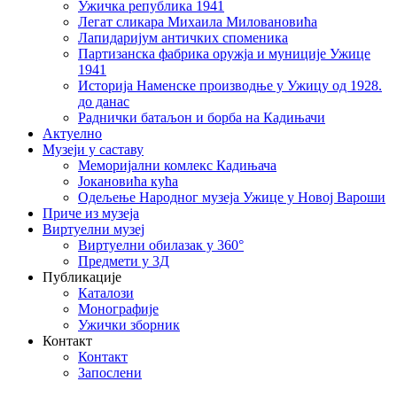
Ужичка република 1941
Легат сликара Михаила Миловановића
Лапидаријум античких споменика
Партизанска фабрика оружја и муниције Ужице
1941
Историја Наменске производње у Ужицу од 1928.
до данас
Раднички батаљон и борба на Кадињачи
Актуелно
Музеји у саставу
Меморијални комлекс Кадињача
Јокановића кућа
Oдељење Народног музеја Ужице у Новој Вароши
Приче из музеја
Виртуелни музеј
Виртуелни обилазак у 360°
Предмети у 3Д
Публикације
Каталози
Монографије
Ужички зборник
Контакт
Контакт
Запослени