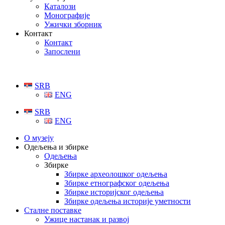
Каталози
Монографије
Ужички зборник
Контакт
Контакт
Запослени
SRB
ENG
SRB
ENG
О музеју
Одељења и збирке
Одељења
Збирке
Збирке археолошког одељења
Збирке етнографског одељења
Збирке историјског одељења
Збирке одељења историје уметности
Сталне поставке
Ужице настанак и развој