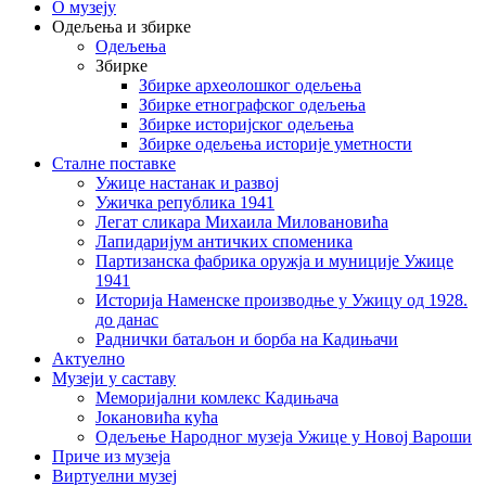
О музеју
Одељења и збирке
Одељења
Збирке
Збирке археолошког одељења
Збирке етнографског одељења
Збирке историјског одељења
Збирке одељења историје уметности
Сталне поставке
Ужице настанак и развој
Ужичка република 1941
Легат сликара Михаила Миловановића
Лапидаријум античких споменика
Партизанска фабрика оружја и муниције Ужице
1941
Историја Наменске производње у Ужицу од 1928.
до данас
Раднички батаљон и борба на Кадињачи
Актуелно
Музеји у саставу
Меморијални комлекс Кадињача
Јокановића кућа
Oдељење Народног музеја Ужице у Новој Вароши
Приче из музеја
Виртуелни музеј