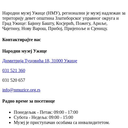
Народни музеј Ужице (НМУ), регионални je музеј надлежан за
територију девет општина Златиборског управног округа и
Град Ужице: Бајину Башту, Косјерић, Пожегу, Ариље,
Чајетину, Нову Варош, Прибој, Пријепоље и Сјеницу.
Контактирајте нас
Народни музеј Ужице
Димитрија Туцовића 18, 31000 Ужице
031 521 360
031 520 657
info@nmuzice.org.rs
Радно време за посетиоце
Понедељак - Петак: 09:00 - 17:00
Субота - Недеља: 09:00 - 15:00
Музеј је приступачан особама са инвалидитетом.