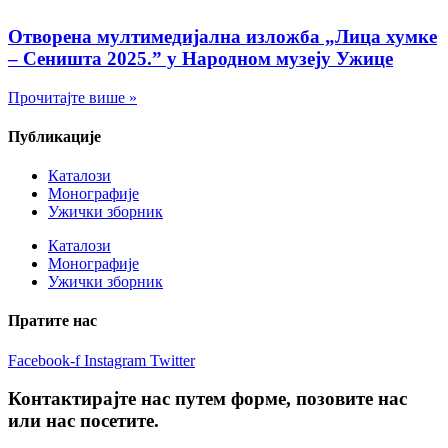
Отворена мултимедијална изложба „Лица хумке
– Сеништа 2025.” у Народном музеју Ужице
Прочитајте више »
Публикације
Каталози
Монографије
Ужички зборник
Каталози
Монографије
Ужички зборник
Пратите нас
Facebook-f
Instagram
Twitter
Контактирајте нас путем форме, позовите нас
или нас посетите.