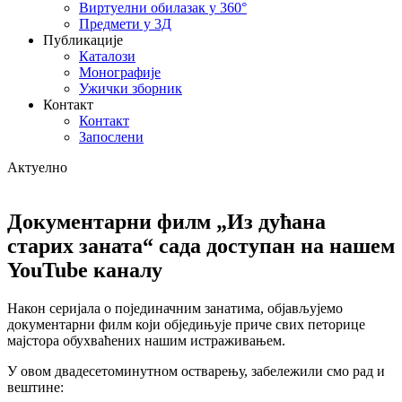
Виртуелни обилазак у 360°
Предмети у 3Д
Публикације
Каталози
Монографије
Ужички зборник
Контакт
Контакт
Запослени
Актуелно
Документарни филм „Из дућана
старих заната“ сада доступан на нашем
YouTube каналу
Након серијала о појединачним занатима, објављујемо
документарни филм који обједињује приче свих петорице
мајстора обухваћених нашим истраживањем.
У овом двадесeтоминутном остварењу, забележили смо рад и
вештине: