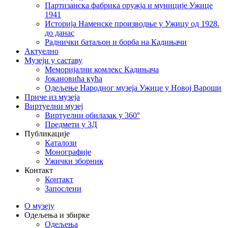
Партизанска фабрика оружја и муниције Ужице
1941
Историја Наменске производње у Ужицу од 1928.
до данас
Раднички батаљон и борба на Кадињачи
Актуелно
Музеји у саставу
Меморијални комлекс Кадињача
Јокановића кућа
Oдељење Народног музеја Ужице у Новој Вароши
Приче из музеја
Виртуелни музеј
Виртуелни обилазак у 360°
Предмети у 3Д
Публикације
Каталози
Монографије
Ужички зборник
Контакт
Контакт
Запослени
О музеју
Одељења и збирке
Одељења