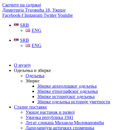
Скочите на садржај
Димитрија Туцовића 18, Ужице
Facebook-f
Instagram
Twitter
Youtube
SRB
ENG
SRB
ENG
О музеју
Одељења и збирке
Одељења
Збирке
Збирке археолошког одељења
Збирке етнографског одељења
Збирке историјског одељења
Збирке одељења историје уметности
Сталне поставке
Ужице настанак и развој
Ужичка република 1941
Легат сликара Михаила Миловановића
Лапидаријум античких споменика