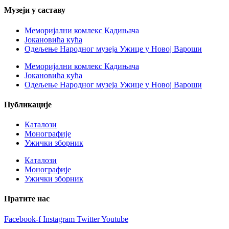
Музеји у саставу
Меморијални комлекс Кадињача
Јокановића кућа
Oдељење Народног музеја Ужице у Новој Вароши
Меморијални комлекс Кадињача
Јокановића кућа
Oдељење Народног музеја Ужице у Новој Вароши
Публикације
Каталози
Монографије
Ужички зборник
Каталози
Монографије
Ужички зборник
Пратите нас
Facebook-f
Instagram
Twitter
Youtube