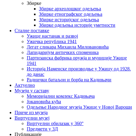
Збирке
Збирке археолошког одељења
Збирке етнографског одељења
Збирке историјског одељења
Збирке одељења историје уметности
Сталне поставке
Ужице настанак и развој
Ужичка република 1941
Легат сликара Михаила Миловановића
Лапидаријум античких споменика
Партизанска фабрика оружја и муниције Ужице
1941
Историја Наменске производње у Ужицу од 1928.
до данас
Раднички батаљон и борба на Кадињачи
Актуелно
Музеји у саставу
Меморијални комлекс Кадињача
Јокановића кућа
Oдељење Народног музеја Ужице у Новој Вароши
Приче из музеја
Виртуелни музеј
Виртуелни обилазак у 360°
Предмети у 3Д
Публикације