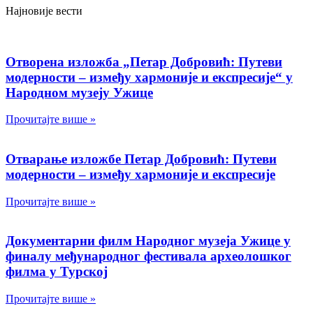
Најновије вести
Отворена изложба „Петар Добровић: Путеви
модерности – између хармоније и експресије“ у
Народном музеју Ужице
Прочитајте више »
Отварање изложбе Петар Добровић: Путеви
модерности – између хармоније и експресије
Прочитајте више »
Документарни филм Народног музеја Ужице у
финалу међународног фестивала археолошког
филма у Турској
Прочитајте више »