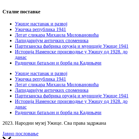
Сталне поставке
Ужице настанак и развој
Ужичка република 1941
Легат сликара Михаила Миловановића
Лапидаријум античких споменика
Партизанска фабрика оружја и муниције Ужице 1941
Историја Наменске производње у Ужицу од 1928. до
данас
Раднички батаљон и борба на Кадињачи
Ужице настанак и развој
Ужичка република 1941
Легат сликара Михаила Миловановића
Лапидаријум античких споменика
Партизанска фабрика оружја и муниције Ужице 1941
Историја Наменске производње у Ужицу од 1928. до
данас
Раднички батаљон и борба на Кадињачи
2023. Народни музеј Ужице. Сва права задржана
Јавно пословање