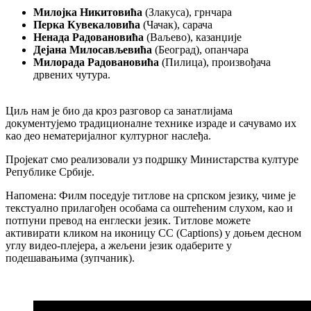
Милојка Никитовића
(Злакуса), грнчара
Перка Кувекаловића
(Чачак), сарача
Ненада Радовановића
(Ваљево), казанџије
Дејана Милосављевића
(Београд), опанчара
Милорада Радовановића
(Пилица), произвођача
дрвених чутура.
Циљ нам је био да кроз разговор са занатлијама
документујемо традиционалне технике израде и сачувамо их
као део нематеријалног културног наслеђа.
Пројекат смо реализовали уз подршку Министарства културе
Републике Србије.
Напомена: Филм поседује титлове на српском језику, чиме је
текстуално прилагођен особама са оштећеним слухом, као и
потпуни превод на енглески језик. Титлове можете
активирати кликом на иконицу СС (Captions) у доњем десном
углу видео-плејера, а жељени језик одаберите у
подешавањима (зупчаник).