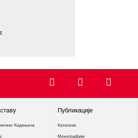
с
аставу
Публикације
омлекс Кадињача
Каталози
а
Монографије