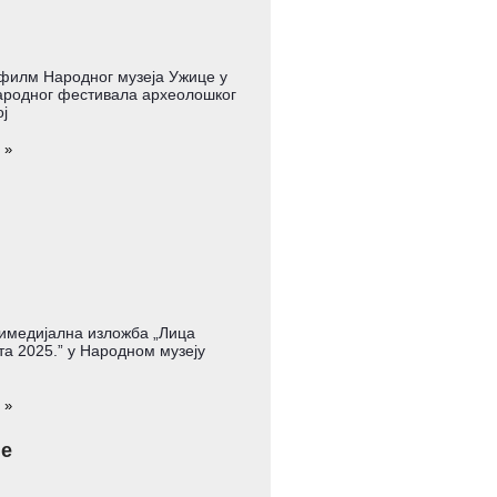
филм Народног музеја Ужице у
родног фестивала археолошког
ј
 »
имедијална изложба „Лица
а 2025.” у Народном музеју
 »
је