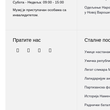
Субота - Недеља: 09:00 - 15:00
Oдељење Народ
Музеј је приступачан особама са
у Новој Вароши
инвалидитетом.
Пратите нас
Сталне по
Ужице настанак
Ужичка републи
Легат сликара
Лапидаријум ан
Партизанска фа
Историја Намен
Раднички бата