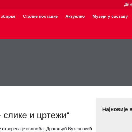
Дим
 збирке
Сталне поставке
Актуелно
Музеји у саставу
Најновије 
 слике и цртежи“
це отворена је изложба „Драгољуб Вуксановић