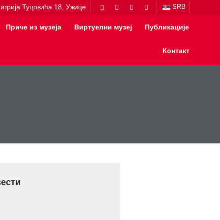
итрија Туцовића 18, Ужице
SRB
Приче из музеја
Виртуелни музеј
Публикације
Контакт
вести