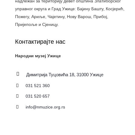
надлежан за територију девет општина Златиборског
управног округа и Град Ужице: Бајину Башту, Косјерић,
Пожегу, Ариље, Чајетину, Нову Варош, Прибој,
Пријепоље и Сјеницу.
Контактирајте нас
Народни музеј Ужице
Димитрија Туцовића 18, 31000 Ужице
031 521 360
031 520 657
info@nmuzice.org.rs