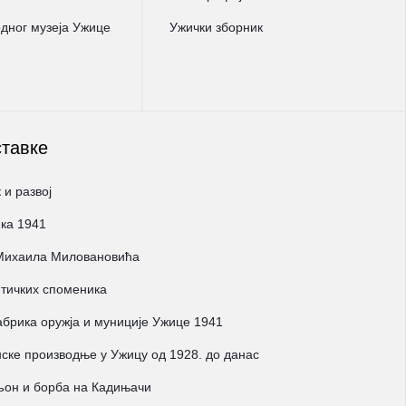
ног музеја Ужице
Ужички зборник
ставке
 и развој
ка 1941
 Михаила Миловановића
тичких споменика
брика оружја и муниције Ужице 1941
ске производње у Ужицу од 1928. до данас
љон и борба на Кадињачи