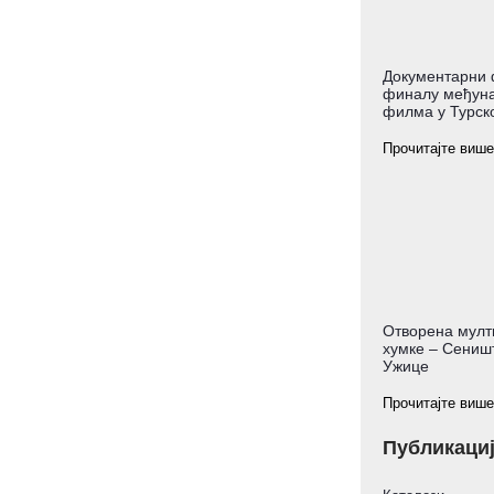
Документарни 
финалу међуна
филма у Турско
Прочитајте више
Отворена мулт
хумке – Сеништ
Ужице
Прочитајте више
Публикаци