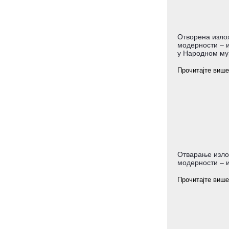
Отворена изло
модерности – и
у Народном му
Прочитајте више
Отварање изло
модерности – и
Прочитајте више