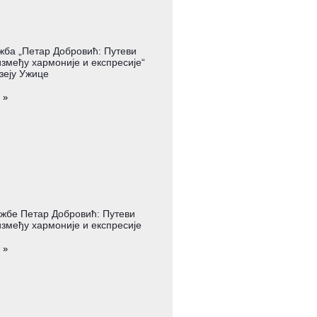
жба „Петар Добровић: Путеви
змеђу хармоније и експресије“
зеју Ужице
 »
жбе Петар Добровић: Путеви
змеђу хармоније и експресије
 »