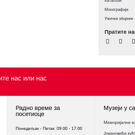
Каталози
Монографије
Ужички зборник
Пратите на
ите нас или нас
Радно време за
Музеји у с
посетиоце
Меморијални к
Понедељак - Петак: 09:00 - 17:00
Јокановића кућ