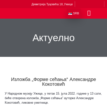
Димитрија Туцовића 18, Ужице
SRB
Одељења и збирке
Сталне поставке
Музеји у саставу
Приче из музеја
Виртуелни музеј
Актуелно
Изложба „Форме сећања“ Александре
Кокотовић
У Народном музеју Ужице, у петак 15. јула 2022. године у 13 сати,
биће отворена изложба „Форме сећања“ ауторке Александре
Кокотовић, ликовне уметнице.