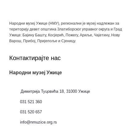
Народни музеј Ужице (НМУ), регионални je музеј надлежан за
територију девет општина Златиборског управног округа и Град
Ужице: Бајину Башту, Косјерић, Пожегу, Ариље, Чајетину, Нову
Варош, Прибој, Пријепоље и Сјеницу.
Контактирајте нас
Народни музеј Ужице
Димитрија Туцовића 18, 31000 Ужице
031 521 360
031 520 657
info@nmuzice.org.rs