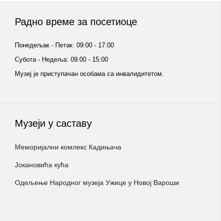
Радно време за посетиоце
Понедељак - Петак: 09:00 - 17:00
Субота - Недеља: 09:00 - 15:00
Музеј је приступачан особама са инвалидитетом.
Музеји у саставу
Меморијални комлекс Кадињача
Јокановића кућа
Oдељење Народног музеја Ужице у Новој Вароши