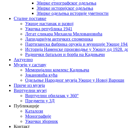
Збирке етнографског одељења
Збирке историјског одељења
Збирке одељења историје уметности
Сталне поставке
Ужице настанак и развој
Ужичка република 1941
Легат сликара Михаила Миловановића
Лапидаријум античких споменика
Партизанска фабрика оружја и муниције Ужице 194
Историја Наменске производње у Ужицу од 1928. до
Раднички батаљон и борба на Кадињачи
Актуелно
Музеји у саставу
Меморијални комлекс Кадињача
Јокановића кућа
Oдељење Народног музеја Ужице у Новој Вароши
Приче из музеја
Виртуелни музеј
Виртуелни обилазак у 360°
Предмети у 3Д
Публикације
Каталози
Монографије
Ужички зборник
Контакт