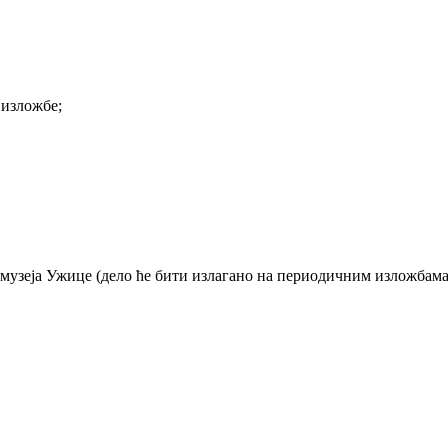
 изложбе;
музеја Ужице (дело ће бити излагано на периодичним изложбама