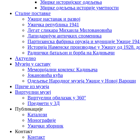
Збирке историјског одељења
Збирке одељења историје уметности
Сталне поставке
Ужице настанак и развој
Ужичка република 1941
Легат сликара Михаила Миловановића
Лапидаријум античких споменика
Партизанска фабрика оружја и муниције Ужице 194
Историја Наменске производње у Ужицу од 1928. до
Раднички батаљон и борба на Кадињачи
Актуелно
Музеји у саставу
Меморијални комлекс Кадињача
Јокановића кућа
Oдељење Народног музеја Ужице у Новој Вароши
Приче из музеја
Виртуелни музеј
Виртуелни обилазак у 360°
Предмети у 3Д
Публикације
Каталози
Монографије
Ужички зборник
Контакт
Контакт