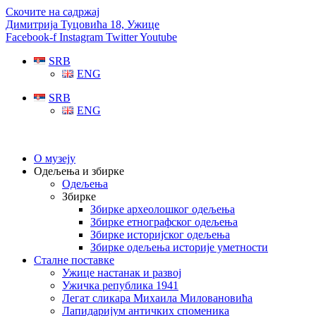
Скочите на садржај
Димитрија Туцовића 18, Ужице
Facebook-f
Instagram
Twitter
Youtube
SRB
ENG
SRB
ENG
О музеју
Одељења и збирке
Одељења
Збирке
Збирке археолошког одељења
Збирке етнографског одељења
Збирке историјског одељења
Збирке одељења историје уметности
Сталне поставке
Ужице настанак и развој
Ужичка република 1941
Легат сликара Михаила Миловановића
Лапидаријум античких споменика