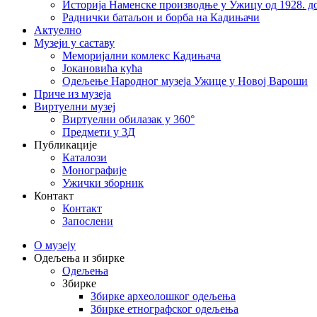
Историја Наменске производње у Ужицу од 1928. до
Раднички батаљон и борба на Кадињачи
Актуелно
Музеји у саставу
Меморијални комлекс Кадињача
Јокановића кућа
Oдељење Народног музеја Ужице у Новој Вароши
Приче из музеја
Виртуелни музеј
Виртуелни обилазак у 360°
Предмети у 3Д
Публикације
Каталози
Монографије
Ужички зборник
Контакт
Контакт
Запослени
О музеју
Одељења и збирке
Одељења
Збирке
Збирке археолошког одељења
Збирке етнографског одељења