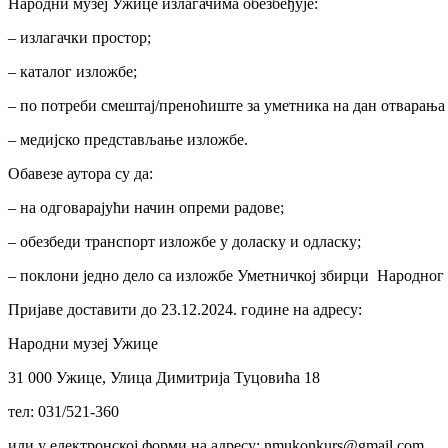
Народни музеј Ужице излагачима обезбеђује:
– излагачки простор;
– каталог изложбе;
– по потреби смештај/преноћиште за уметника на дан отварања
– медијско представљање изложбе.
Обавезe аутора су да:
– на одговарајући начин опреми радове;
– обезбеди транспорт изложбе у доласку и одласку;
– поклони једно дело са изложбе Уметничкој збирци Народног 
Пријаве доставити до 23.12.2024. године на адресу:
Народни музеј Ужице
31 000 Ужице, Улица Димитрија Туцовића 18
тел: 031/521-360
или у електронској форми на адресу: nmukonkurs@gmail.com