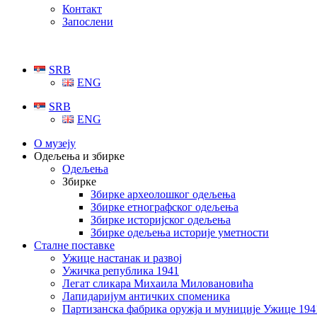
Контакт
Запослени
SRB
ENG
SRB
ENG
О музеју
Одељења и збирке
Одељења
Збирке
Збирке археолошког одељења
Збирке етнографског одељења
Збирке историјског одељења
Збирке одељења историје уметности
Сталне поставке
Ужице настанак и развој
Ужичка република 1941
Легат сликара Михаила Миловановића
Лапидаријум античких споменика
Партизанска фабрика оружја и муниције Ужице 194