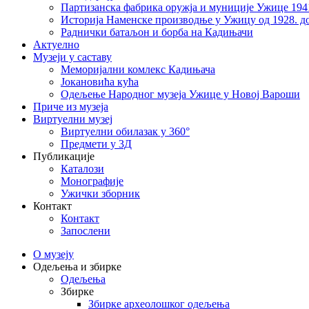
Партизанска фабрика оружја и муниције Ужице 194
Историја Наменске производње у Ужицу од 1928. до
Раднички батаљон и борба на Кадињачи
Актуелно
Музеји у саставу
Меморијални комлекс Кадињача
Јокановића кућа
Oдељење Народног музеја Ужице у Новој Вароши
Приче из музеја
Виртуелни музеј
Виртуелни обилазак у 360°
Предмети у 3Д
Публикације
Каталози
Монографије
Ужички зборник
Контакт
Контакт
Запослени
О музеју
Одељења и збирке
Одељења
Збирке
Збирке археолошког одељења