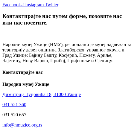
Facebook-f
Instagram
Twitter
Контактирајте нас путем форме, позовите нас
или нас посетите.
Народни музеј Ужице (НМУ), регионални je музеј надлежан за
територију девет општина Златиборског управног округа и
Град Ужице: Бајину Башту, Косјерић, Пожегу, Ариље,
Чајетину, Нову Варош, Прибој, Пријепоље и Сјеницу.
Контактирајте нас
Народни музеј Ужице
Димитрија Туцовића 18, 31000 Ужице
031 521 360
031 520 657
info@nmuzice.org.rs