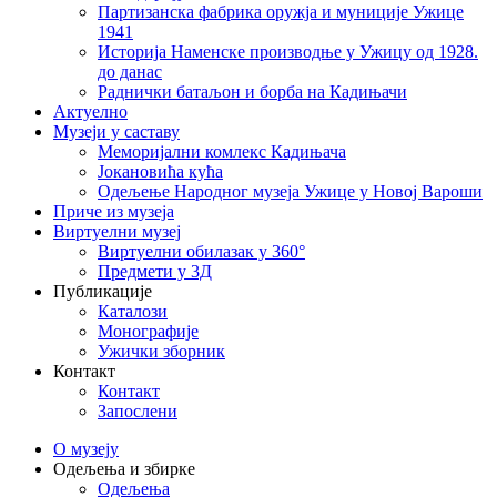
Партизанска фабрика оружја и муниције Ужице
1941
Историја Наменске производње у Ужицу од 1928.
до данас
Раднички батаљон и борба на Кадињачи
Актуелно
Музеји у саставу
Меморијални комлекс Кадињача
Јокановића кућа
Oдељење Народног музеја Ужице у Новој Вароши
Приче из музеја
Виртуелни музеј
Виртуелни обилазак у 360°
Предмети у 3Д
Публикације
Каталози
Монографије
Ужички зборник
Контакт
Контакт
Запослени
О музеју
Одељења и збирке
Одељења