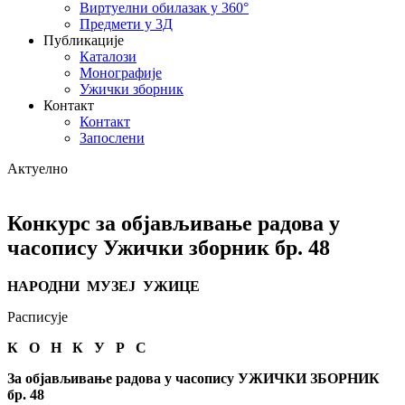
Виртуелни обилазак у 360°
Предмети у 3Д
Публикације
Каталози
Монографије
Ужички зборник
Контакт
Контакт
Запослени
Актуелно
Конкурс за објављивање радова у
часопису Ужички зборник бр. 48
НАРОДНИ МУЗЕЈ УЖИЦЕ
Расписује
К О Н К У Р С
За објављивање радова у часопису УЖИЧКИ ЗБОРНИК
бр. 4
8