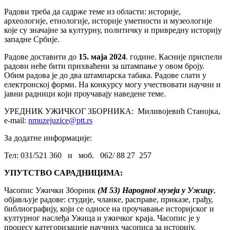
Радови треба да садрже теме из области: историје,
археологије, етнологије, историје уметности и музеологије
које су значајне за културну, политичку и привредну историју
западне Србије.
Радове доставити до
15. маја 2024
. године. Касније приспели
радови неће бити прихваћени за штампање у овом броју.
Обим радова је до два штампарска табака. Радове слати у
електронској форми. На конкурсу могу учествовати научни и
јавни радници који проучавају наведене теме.
УРЕДНИК УЖИЧКОГ ЗБОРНИКА: Миливојевић Станојка,
e-mail:
nmuzejuzice@ptt.rs
За додатне информације:
Тел: 031/521 360 и моб. 062/ 88 27 257
УПУТСТВО
САРАДНИЦИМА:
Часопис Ужички Зборник
(М 53) Народног музеја у Ужицу
,
објављује радове: студије, чланке, расправе, приказе, грађу,
библиографију, који се односе на проучавање историјског и
културног наслеђа Ужица и ужичког краја. Часопис је у
процесу категоризације научних часописа за историју,