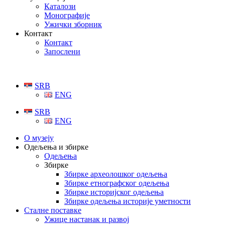
Каталози
Монографије
Ужички зборник
Контакт
Контакт
Запослени
SRB
ENG
SRB
ENG
О музеју
Одељења и збирке
Одељења
Збирке
Збирке археолошког одељења
Збирке етнографског одељења
Збирке историјског одељења
Збирке одељења историје уметности
Сталне поставке
Ужице настанак и развој