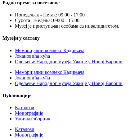
Радно време за посетиоце
Понедељак - Петак: 09:00 - 17:00
Субота - Недеља: 09:00 - 15:00
Музеј је приступачан особама са инвалидитетом.
Музеји у саставу
Меморијални комлекс Кадињача
Јокановића кућа
Oдељење Народног музеја Ужице у Новој Вароши
Меморијални комлекс Кадињача
Јокановића кућа
Oдељење Народног музеја Ужице у Новој Вароши
Публикације
Каталози
Монографије
Ужички зборник
Каталози
Монографије