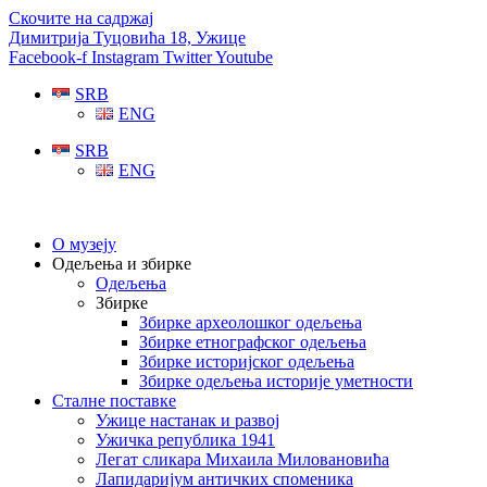
Скочите на садржај
Димитрија Туцовића 18, Ужице
Facebook-f
Instagram
Twitter
Youtube
SRB
ENG
SRB
ENG
О музеју
Одељења и збирке
Одељења
Збирке
Збирке археолошког одељења
Збирке етнографског одељења
Збирке историјског одељења
Збирке одељења историје уметности
Сталне поставке
Ужице настанак и развој
Ужичка република 1941
Легат сликара Михаила Миловановића
Лапидаријум античких споменика