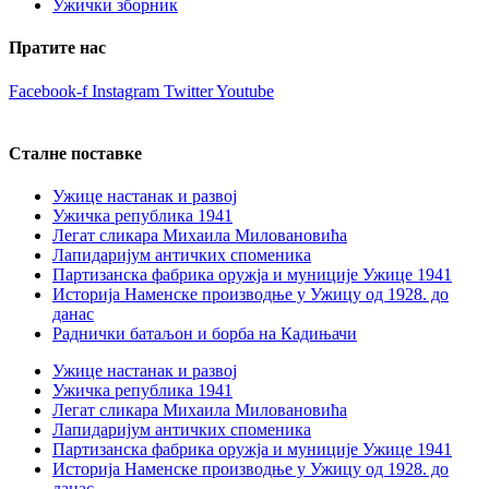
Ужички зборник
Пратите нас
Facebook-f
Instagram
Twitter
Youtube
Сталне поставке
Ужице настанак и развој
Ужичка република 1941
Легат сликара Михаила Миловановића
Лапидаријум античких споменика
Партизанска фабрика оружја и муниције Ужице 1941
Историја Наменске производње у Ужицу од 1928. до
данас
Раднички батаљон и борба на Кадињачи
Ужице настанак и развој
Ужичка република 1941
Легат сликара Михаила Миловановића
Лапидаријум античких споменика
Партизанска фабрика оружја и муниције Ужице 1941
Историја Наменске производње у Ужицу од 1928. до
данас