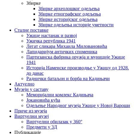
Збирке
Збирке археолошког одељења
Збирке етнографског одељења
Збирке историјског одељења
Збирке одељења историје уметности
Сталне поставке
Ужице настанак и развој
Ужичка република 1941
Легат сликара Михаила Миловановића
Лапидаријум античких споменика
Партизанска фабрика оружја и муниције Ужице
1941
Историја Наменске производње у Ужицу од 1928.
до данас
Раднички батаљон и борба на Кадињачи
Актуелно
Музеји у саставу
Меморијални комлекс Кадињача
Јокановића кућа
Oдељење Народног музеја Ужице у Новој Вароши
Приче из музеја
Виртуелни музеј
Виртуелни обилазак у 360°
Предмети у 3Д
Публикације