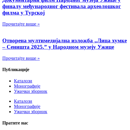
финалу међународног фестивала археолошког
филма у Турској
Прочитајте више »
Отворена мултимедијална изложба „Лица хумке
– Сеништа 2025.” у Народном музеју Ужице
Прочитајте више »
Публикације
Каталози
Монографије
Ужички зборник
Каталози
Монографије
Ужички зборник
Пратите нас