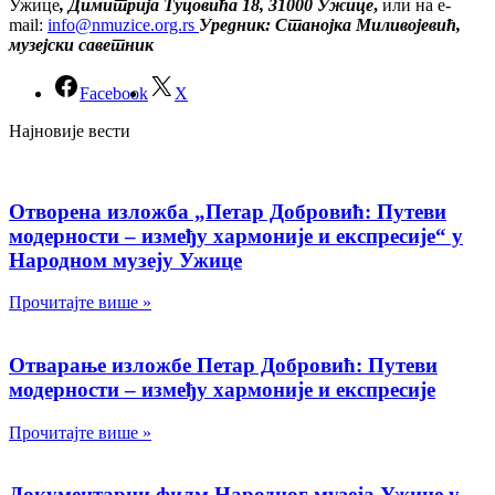
Ужице
, Димитрија Туцовића 18, 31000 Ужице
,
или на e-
mail:
info@nmuzice.org.rs
Уредник: Станојка Миливојевић,
музејски саветник
Facebook
X
Најновије вести
Отворена изложба „Петар Добровић: Путеви
модерности – између хармоније и експресије“ у
Народном музеју Ужице
Прочитајте више »
Отварање изложбе Петар Добровић: Путеви
модерности – између хармоније и експресије
Прочитајте више »
Документарни филм Народног музеја Ужице у