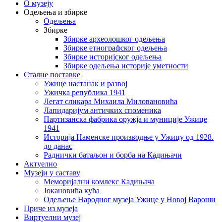
О музеју
Одељења и збирке
Одељења
Збирке
Збирке археолошког одељења
Збирке етнографског одељења
Збирке историјског одељења
Збирке одељења историје уметности
Сталне поставке
Ужице настанак и развој
Ужичка република 1941
Легат сликара Михаила Миловановића
Лапидаријум античких споменика
Партизанска фабрика оружја и муниције Ужице
1941
Историја Наменске производње у Ужицу од 1928.
до данас
Раднички батаљон и борба на Кадињачи
Актуелно
Музеји у саставу
Меморијални комлекс Кадињача
Јокановића кућа
Oдељење Народног музеја Ужице у Новој Вароши
Приче из музеја
Виртуелни музеј