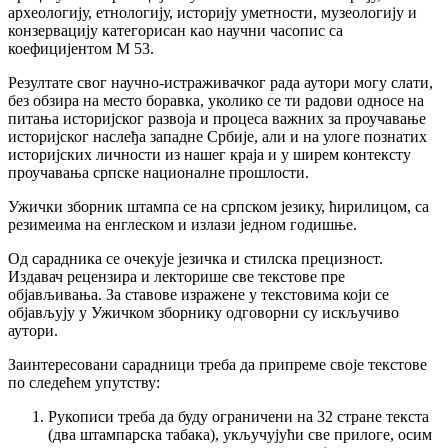
археологију, етнологију, историју уметности, музеологију и
конзервацију категорисан као научни часопис са
коефицијентом M 53.
Резултате свог научно-истраживачког рада аутори могу слати,
без обзира на место боравка, уколико се ти радови односе на
питања историјског развоја и процеса важних за проучавање
историјског наслеђа западне Србије, али и на улоге познатих
историјских личности из нашег краја и у ширем контексту
проучавања српске националне прошлости.
Ужички зборник штампа се на српском језику, ћирилицом, са
резимеима на енглеском и излази једном годишње.
Од сарадника се очекује језичка и стилска прецизност.
Издавач рецензира и лекторише све текстове пре
објављивања. За ставове изражене у текстовима који се
објављују у Ужичком зборнику одговорни су искључиво
аутори.
Заинтересовани сарадници треба да припреме своје текстове
по следећем упутству:
Рукописи треба да буду ограничени на 32 стране текста
(два штампарска табака), укључујући све прилоге, осим