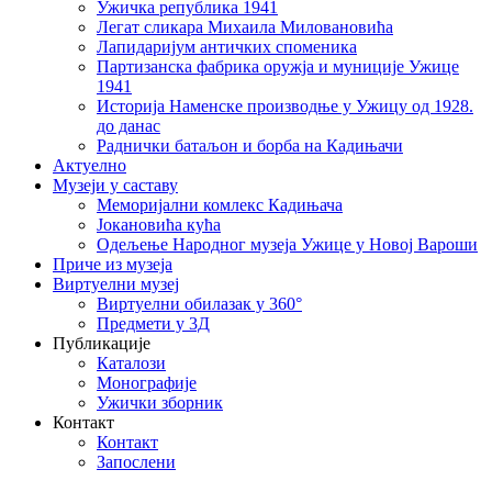
Ужичка република 1941
Легат сликара Михаила Миловановића
Лапидаријум античких споменика
Партизанска фабрика оружја и муниције Ужице
1941
Историја Наменске производње у Ужицу од 1928.
до данас
Раднички батаљон и борба на Кадињачи
Актуелно
Музеји у саставу
Меморијални комлекс Кадињача
Јокановића кућа
Oдељење Народног музеја Ужице у Новој Вароши
Приче из музеја
Виртуелни музеј
Виртуелни обилазак у 360°
Предмети у 3Д
Публикације
Каталози
Монографије
Ужички зборник
Контакт
Контакт
Запослени