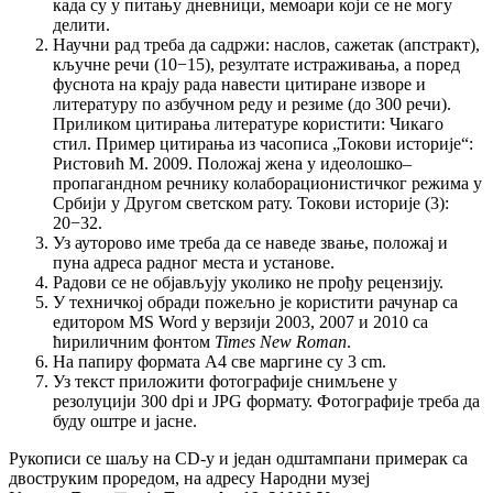
када су у питању дневници, мемоари који се не могу
делити.
Научни рад треба да садржи: наслов, сажетак (апстракт),
кључне речи (10−15), резултате истраживања, а поред
фуснота на крају рада навести цитиране изворе и
литературу по азбучном реду и резиме (до 300 речи).
Приликом цитирања литературе користити: Чикаго
стил. Пример цитирања из часописа „Токови историје“:
Ристовић M. 2009. Положај жена у идеолошко–
пропагандном речнику колаборационистичког режима у
Србији у Другом светском рату. Токови историје (3):
20−32.
Уз ауторово име треба да се наведе звање, положај и
пуна адреса радног места и установе.
Радови се не објављују уколико не прођу рецензију.
У техничкој обради пожељно је користити рачунар са
едитором MS Word у верзији 2003, 2007 и 2010 са
ћириличним фонтом
Times New Roman
.
На папиру формата A4 све маргине су 3 cm.
Уз текст приложити фотографије снимљене у
резолуцији 300 dpi и JPG формату. Фотографије треба да
буду оштре и јасне.
Рукописи се шаљу на CD-у и један одштампани примерак са
двоструким проредом, на адресу Народни музеј