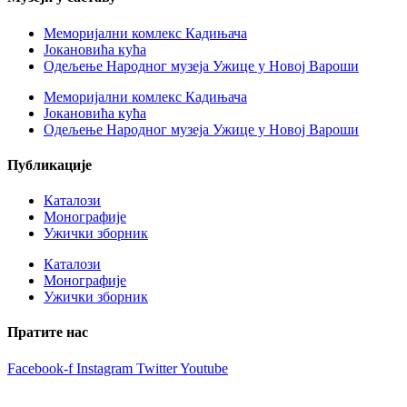
Меморијални комлекс Кадињача
Јокановића кућа
Oдељење Народног музеја Ужице у Новој Вароши
Меморијални комлекс Кадињача
Јокановића кућа
Oдељење Народног музеја Ужице у Новој Вароши
Публикације
Каталози
Монографије
Ужички зборник
Каталози
Монографије
Ужички зборник
Пратите нас
Facebook-f
Instagram
Twitter
Youtube