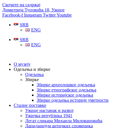
Скочите на садржај
Димитрија Туцовића 18, Ужице
Facebook-f
Instagram
Twitter
Youtube
SRB
ENG
SRB
ENG
О музеју
Одељења и збирке
Одељења
Збирке
Збирке археолошког одељења
Збирке етнографског одељења
Збирке историјског одељења
Збирке одељења историје уметности
Сталне поставке
Ужице настанак и развој
Ужичка република 1941
Легат сликара Михаила Миловановића
Лапидаријум античких споменика