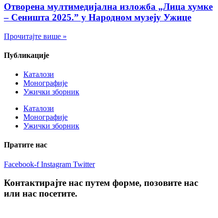
Отворена мултимедијална изложба „Лица хумке
– Сеништа 2025.” у Народном музеју Ужице
Прочитајте више »
Публикације
Каталози
Монографије
Ужички зборник
Каталози
Монографије
Ужички зборник
Пратите нас
Facebook-f
Instagram
Twitter
Контактирајте нас путем форме, позовите нас
или нас посетите.