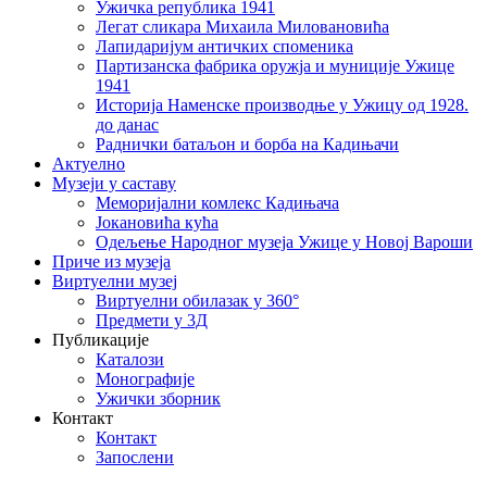
Ужичка република 1941
Легат сликара Михаила Миловановића
Лапидаријум античких споменика
Партизанска фабрика оружја и муниције Ужице
1941
Историја Наменске производње у Ужицу од 1928.
до данас
Раднички батаљон и борба на Кадињачи
Актуелно
Музеји у саставу
Меморијални комлекс Кадињача
Јокановића кућа
Oдељење Народног музеја Ужице у Новој Вароши
Приче из музеја
Виртуелни музеј
Виртуелни обилазак у 360°
Предмети у 3Д
Публикације
Каталози
Монографије
Ужички зборник
Контакт
Контакт
Запослени