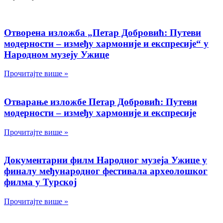
Отворена изложба „Петар Добровић: Путеви
модерности – између хармоније и експресије“ у
Народном музеју Ужице
Прочитајте више »
Отварање изложбе Петар Добровић: Путеви
модерности – између хармоније и експресије
Прочитајте више »
Документарни филм Народног музеја Ужице у
финалу међународног фестивала археолошког
филма у Турској
Прочитајте више »