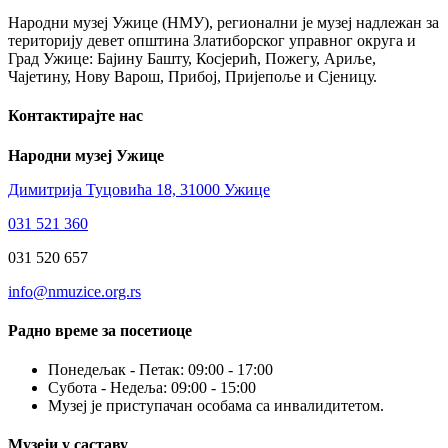
Народни музеј Ужице (НМУ), регионални je музеј надлежан за
територију девет општина Златиборског управног округа и
Град Ужице: Бајину Башту, Косјерић, Пожегу, Ариље,
Чајетину, Нову Варош, Прибој, Пријепоље и Сјеницу.
Контактирајте нас
Народни музеј Ужице
Димитрија Туцовића 18, 31000 Ужице
031 521 360
031 520 657
info@nmuzice.org.rs
Радно време за посетиоце
Понедељак - Петак: 09:00 - 17:00
Субота - Недеља: 09:00 - 15:00
Музеј је приступачан особама са инвалидитетом.
Музеји у саставу