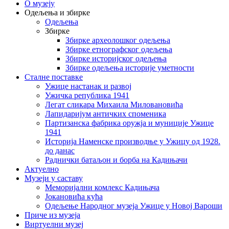
О музеју
Одељења и збирке
Одељења
Збирке
Збирке археолошког одељења
Збирке етнографског одељења
Збирке историјског одељења
Збирке одељења историје уметности
Сталне поставке
Ужице настанак и развој
Ужичка република 1941
Легат сликара Михаила Миловановића
Лапидаријум античких споменика
Партизанска фабрика оружја и муниције Ужице
1941
Историја Наменске производње у Ужицу од 1928.
до данас
Раднички батаљон и борба на Кадињачи
Актуелно
Музеји у саставу
Меморијални комлекс Кадињача
Јокановића кућа
Oдељење Народног музеја Ужице у Новој Вароши
Приче из музеја
Виртуелни музеј