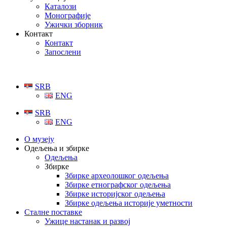
Каталози
Монографије
Ужички зборник
Контакт
Контакт
Запослени
SRB
ENG
SRB
ENG
О музеју
Одељења и збирке
Одељења
Збирке
Збирке археолошког одељења
Збирке етнографског одељења
Збирке историјског одељења
Збирке одељења историје уметности
Сталне поставке
Ужице настанак и развој