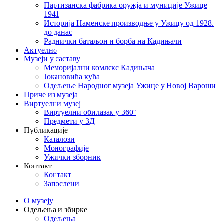
Партизанска фабрика оружја и муниције Ужице
1941
Историја Наменске производње у Ужицу од 1928.
до данас
Раднички батаљон и борба на Кадињачи
Актуелно
Музеји у саставу
Меморијални комлекс Кадињача
Јокановића кућа
Oдељење Народног музеја Ужице у Новој Вароши
Приче из музеја
Виртуелни музеј
Виртуелни обилазак у 360°
Предмети у 3Д
Публикације
Каталози
Монографије
Ужички зборник
Контакт
Контакт
Запослени
О музеју
Одељења и збирке
Одељења