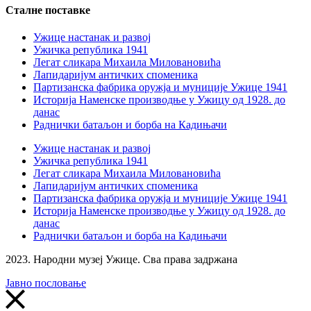
Сталне поставке
Ужице настанак и развој
Ужичка република 1941
Легат сликара Михаила Миловановића
Лапидаријум античких споменика
Партизанска фабрика оружја и муниције Ужице 1941
Историја Наменске производње у Ужицу од 1928. до
данас
Раднички батаљон и борба на Кадињачи
Ужице настанак и развој
Ужичка република 1941
Легат сликара Михаила Миловановића
Лапидаријум античких споменика
Партизанска фабрика оружја и муниције Ужице 1941
Историја Наменске производње у Ужицу од 1928. до
данас
Раднички батаљон и борба на Кадињачи
2023. Народни музеј Ужице. Сва права задржана
Јавно пословање