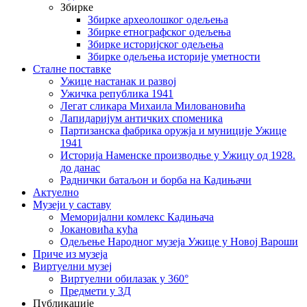
Збирке
Збирке археолошког одељења
Збирке етнографског одељења
Збирке историјског одељења
Збирке одељења историје уметности
Сталне поставке
Ужице настанак и развој
Ужичка република 1941
Легат сликара Михаила Миловановића
Лапидаријум античких споменика
Партизанска фабрика оружја и муниције Ужице
1941
Историја Наменске производње у Ужицу од 1928.
до данас
Раднички батаљон и борба на Кадињачи
Актуелно
Музеји у саставу
Меморијални комлекс Кадињача
Јокановића кућа
Oдељење Народног музеја Ужице у Новој Вароши
Приче из музеја
Виртуелни музеј
Виртуелни обилазак у 360°
Предмети у 3Д
Публикације