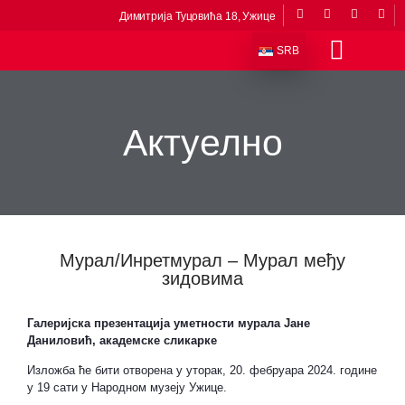
Димитрија Туцовића 18, Ужице
SRB
Одељења и збирке
Сталне поставке
Музеји у саставу
Приче из музеја
Виртуелни музеј
Актуелно
Мурал/Инретмурал – Мурал међу
зидовима
Галеријска презентација уметности мурала
Јане
Даниловић, академске сликарке
Изложба ће бити отворена у уторак, 20. фебруара 2024. године
у 19 сати у Народном музеју Ужице.