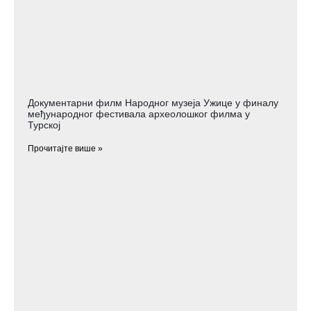
Документарни филм Народног музеја Ужице у финалу
међународног фестивала археолошког филма у
Турској
Прочитајте више »