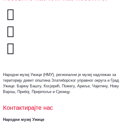
Народни музеј Ужице (НМУ), регионални je музеј надлежан за
територију девет општина Златиборског управног округа и Град
Ужице: Бајину Башту, Косјерић, Пожегу, Ариље, Чајетину, Нову
Варош, Прибој, Пријепоље и Сјеницу.
Контактирајте нас
Народни музеј Ужице