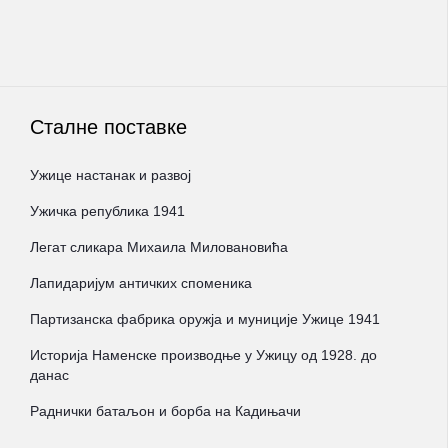
Сталне поставке
Ужице настанак и развој
Ужичка република 1941
Легат сликара Михаила Миловановића
Лапидаријум античких споменика
Партизанска фабрика оружја и муниције Ужице 1941
Историја Наменске производње у Ужицу од 1928. до
данас
Раднички батаљон и борба на Кадињачи