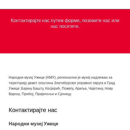
Контактирајте нас путем форме, позовите нас или
нас посетите.
Народни музеј Ужице (НМУ), регионални je музеј надлежан за
територију девет општина Златиборског управног округа и Град
Ужице: Бајину Башту, Косјерић, Пожегу, Ариље, Чајетину, Нову
Варош, Прибој, Пријепоље и Сјеницу.
Контактирајте нас
Народни музеј Ужице