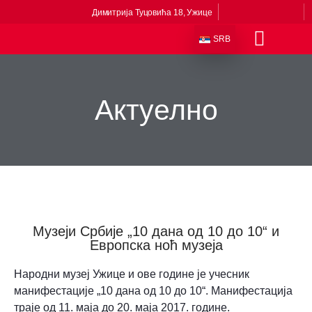
Димитрија Туцовића 18, Ужице
SRB
Одељења и збирке
Сталне поставке
Музеји у саставу
Приче из музеја
Виртуелни музеј
Актуелно
Музеји Србије „10 дана од 10 до 10“ и
Европска ноћ музеја
Народни музеј Ужице и ове године је учесник
манифестације „10 дана од 10 до 10“. Манифестација
траје од 11. маја до 20. маја 2017. године.