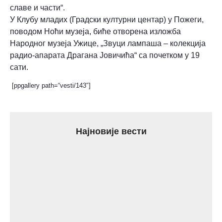
славе и части“.
У Клубу младих (Градски културни центар) у Пожеги,
поводом Ноћи музеја, биће отворена изложба
Народног музеја Ужице, „Звуци лампаша – колекција
радио-апарата Драгана Јовичића“ са почетком у 19
сати.
[ppgallery path=“vesti/143″]
Најновије вести