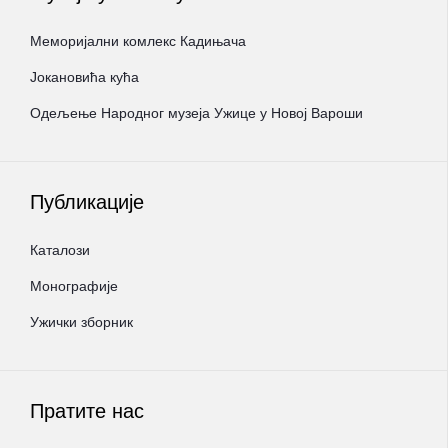
Меморијални комлекс Кадињача
Јокановића кућа
Oдељење Народног музеја Ужице у Новој Вароши
Публикације
Каталози
Монографије
Ужички зборник
Пратите нас