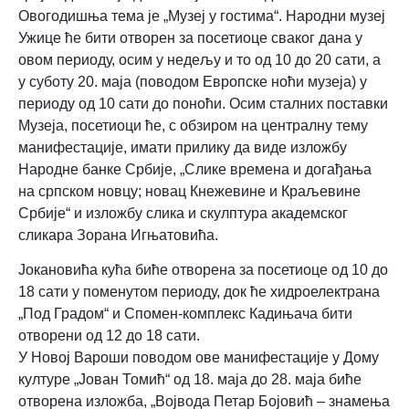
Овогодишња тема је „Музеј у гостима“. Народни музеј
Ужице ће бити отворен за посетиоце сваког дана у
овом периоду, осим у недељу и то од 10 до 20 сати, а
у суботу 20. маја (поводом Европске ноћи музеја) у
периоду од 10 сати до поноћи. Осим сталних поставки
Музеја, посетиоци ће, с обзиром на централну тему
манифестације, имати прилику да виде изложбу
Народне банке Србије, „Слике времена и догађања
на српском новцу; новац Кнежевине и Краљевине
Србије“ и изложбу слика и скулптура академског
сликара Зорана Игњатовића.
Јокановића кућа биће отворена за посетиоце од 10 до
18 сати у поменутом периоду, док ће хидроелектрана
„Под Градом“ и Спомен-комплекс Кадињача бити
отворени од 12 до 18 сати.
У Новој Вароши поводом ове манифестације у Дому
културе „Јован Томић“ од 18. маја до 28. маја биће
отворена изложба, „Војвода Петар Бојовић – знамења