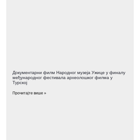
Документарни филм Народног музеја Ужице у финалу
међународног фестивала археолошког филма у
Турској
Прочитајте више »