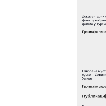
Документарни 
финалу међуна
филма у Турско
Прочитајте више
Отворена мулт
хумке – Сеништ
Ужице
Прочитајте више
Публикаци