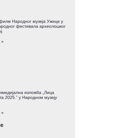
филм Народног музеја Ужице у
родног фестивала археолошког
ј
 »
имедијална изложба „Лица
а 2025.” у Народном музеју
 »
је