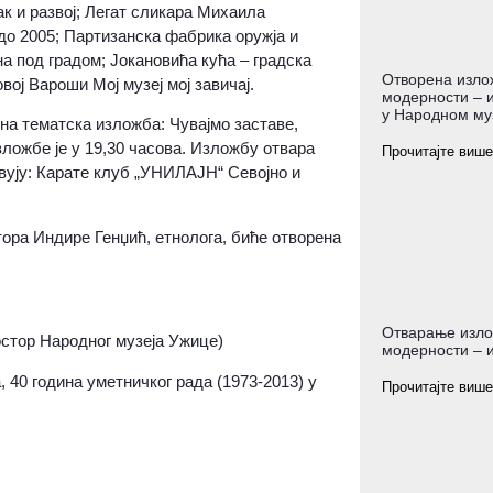
к и развој; Легат сликара Михаила
о 2005; Партизанска фабрика оружја и
а под градом; Јокановића кућа – градска
Отворена изло
вој Вароши Мој музеј мој завичај.
модерности – и
у Народном му
на тематска изложба: Чувајмо заставе,
ложбе је у 19,30 часова. Изложбу отвара
Прочитајте више
твују: Карате клуб „УНИЛАЈН“ Севојно и
ора Индире Генџић, етнолога, биће отворена
Отварање изло
остор Народног музеја Ужице)
модерности – и
 40 година уметничког рада (1973-2013) у
Прочитајте више