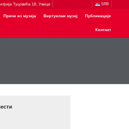
итрија Туцовића 18, Ужице
SRB
Приче из музеја
Виртуелни музеј
Публикације
Контакт
вести