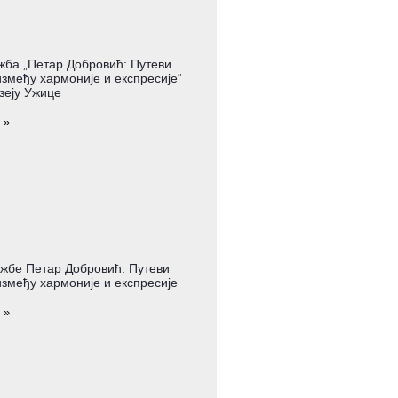
жба „Петар Добровић: Путеви
змеђу хармоније и експресије“
зеју Ужице
 »
жбе Петар Добровић: Путеви
змеђу хармоније и експресије
 »