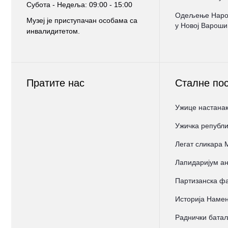
Субота - Недеља: 09:00 - 15:00
Oдељење Народ
Музеј је приступачан особама са
у Новој Вароши
инвалидитетом.
Пратите нас
Сталне по
Ужице настанак
Ужичка републи
Легат сликара
Лапидаријум ан
Партизанска фа
Историја Намен
Раднички бата