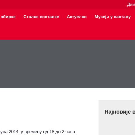
Дим
 збирке
Сталне поставке
Актуелно
Музеји у саставу
Најновије 
уна 2014. у времену од 18 до 2 часа