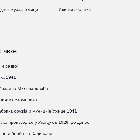
ног музеја Ужице
Ужички зборник
ставке
 и развој
ка 1941
 Михаила Миловановића
тичких споменика
брика оружја и муниције Ужице 1941
ске производње у Ужицу од 1928. до данас
љон и борба на Кадињачи