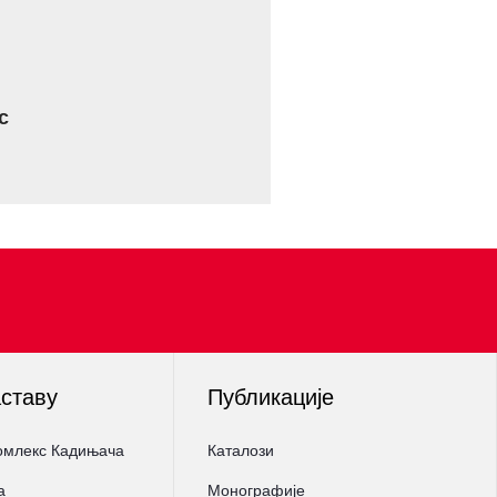
с
аставу
Публикације
омлекс Кадињача
Каталози
а
Монографије