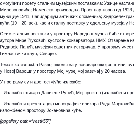
омогућити посету сталним музејским поставкама: Ужице настана
Миловановића; Наменска производња Првог партизана од 1928 д
муниције 1941; Лапидаријум античких споменика; Хидроелектран
кућа (19 – 20. век), као и сталну поставку у одељењу музеја у Но
Осим сталних поставки у простору Народног музеја биће отворе
аутора Мире Ћуковић, кустоса- конзерватора НМУ. Отварање из
Радивоје Папић, музејски саветник-историчар. У програму учес
Гимнастички клуб, Севојно.
Тематска изложба Развој школства у нововарошкој општини, аут
у Новој Вароши у простору Мој музеј мој завичај у 20 часова.
У програму су и две гостујуће изложбе:
– Изложба сликара Данијеле Рупић, Мој простор (изложбени пр
– Изложба и презентација монографије сликара Рада Марковића,
изложбеном простору Јокановића куће.
[ppgallery path=“vesti/55″]