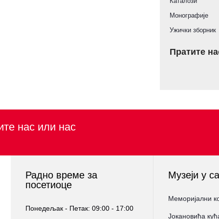
Каталози
Монографије
Ужички зборник
Пратите на
ите нас или нас
Радно време за
Музеји у с
посетиоце
Меморијални к
Понедељак - Петак: 09:00 - 17:00
Јокановића кућ