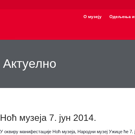
О музеју
Одељења и
Актуелно
Ноћ музеја 7. јун 2014.
У оквиру манифестације Ноћ музеја, Народни музеј Ужице ће 7. ј