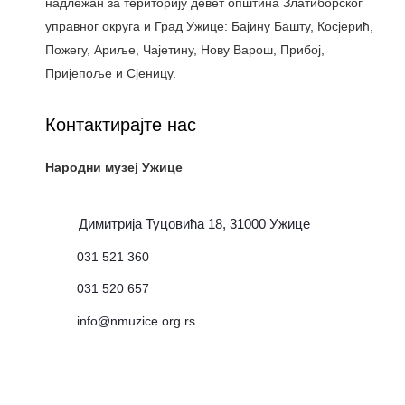
надлежан за територију девет општина Златиборског
управног округа и Град Ужице: Бајину Башту, Косјерић,
Пожегу, Ариље, Чајетину, Нову Варош, Прибој,
Пријепоље и Сјеницу.
Контактирајте нас
Народни музеј Ужице
Димитрија Туцовића 18, 31000 Ужице
031 521 360
031 520 657
info@nmuzice.org.rs