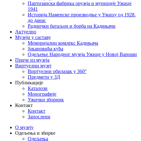
Партизанска фабрика оружја и муниције Ужице
1941
Историја Наменске производње у Ужицу од 1928.
до данас
Раднички батаљон и борба на Кадињачи
Актуелно
Музеји у саставу
Меморијални комлекс Кадињача
Јокановића кућа
Oдељење Народног музеја Ужице у Новој Вароши
Приче из музеја
Виртуелни музеј
Виртуелни обилазак у 360°
Предмети у 3Д
Публикације
Каталози
Монографије
Ужички зборник
Контакт
Контакт
Запослени
О музеју
Одељења и збирке
Одељења