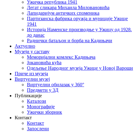
Ужичка република 1941
Легат сликара Михаила Миловановића
Лапидаријум античких споменика
Партизанска фабрика оружја и муниције Ужице
1941
Историја Наменске производње у Ужицу од 1928.
до данас
Раднички батаљон и борба на Кадињачи
Актуелно
Музеји у саставу
Меморијални комлекс Кадињача
Јокановића кућа
Oдељење Народног музеја Ужице у Новој Вароши
Приче из музеја
Виртуелни музеј
Виртуелни обилазак у 360°
Предмети у 3Д
Публикације
Каталози
Монографије
Ужички зборник
Контакт
Контакт
Запослени