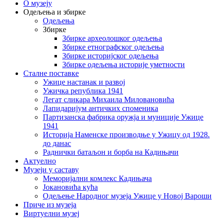
О музеју
Одељења и збирке
Одељења
Збирке
Збирке археолошког одељења
Збирке етнографског одељења
Збирке историјског одељења
Збирке одељења историје уметности
Сталне поставке
Ужице настанак и развој
Ужичка република 1941
Легат сликара Михаила Миловановића
Лапидаријум античких споменика
Партизанска фабрика оружја и муниције Ужице
1941
Историја Наменске производње у Ужицу од 1928.
до данас
Раднички батаљон и борба на Кадињачи
Актуелно
Музеји у саставу
Меморијални комлекс Кадињача
Јокановића кућа
Oдељење Народног музеја Ужице у Новој Вароши
Приче из музеја
Виртуелни музеј