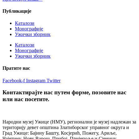
Публикације
Каталози
Монографије
Ужички зборник
Каталози
Монографије
Ужички зборник
Пратите нас
Facebook-f
Instagram
Twitter
Контактирајте нас путем форме, позовите нас
или нас посетите.
Народни музеј Ужице (НМУ), регионални je музеј надлежан за
територију девет општина Златиборског управног округа и
Град Ужице: Бајину Башту, Косјерић, Пожегу, Ариље,
Чајетину, Нову Варош, Прибој, Пријепоље и Сјеницу.