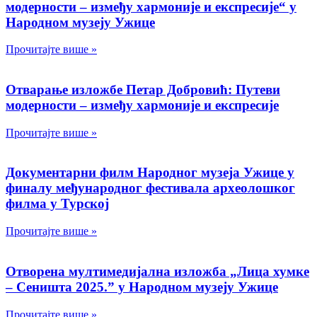
модерности – између хармоније и експресије“ у
Народном музеју Ужице
Прочитајте више »
Отварање изложбе Петар Добровић: Путеви
модерности – између хармоније и експресије
Прочитајте више »
Документарни филм Народног музеја Ужице у
финалу међународног фестивала археолошког
филма у Турској
Прочитајте више »
Отворена мултимедијална изложба „Лица хумке
– Сеништа 2025.” у Народном музеју Ужице
Прочитајте више »