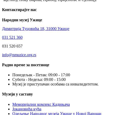
Контактирајте нас
Народни музеј Ужице
Димитрија Туцовића 18, 31000 Ужице
031 521 360
031 520 657
info@nmuzice.org.rs
Радно време за посетиоце
Понедељак - Петак: 09:00 - 17:00
Субота - Недеља: 09:00 - 15:00
Музеј је приступачан особама са инвалидитетом.
Музеји у саставу
Меморијални комлекс Кадињача
Јокановића кућа
Oдељење Народног музеја Ужице у Новој Вароши