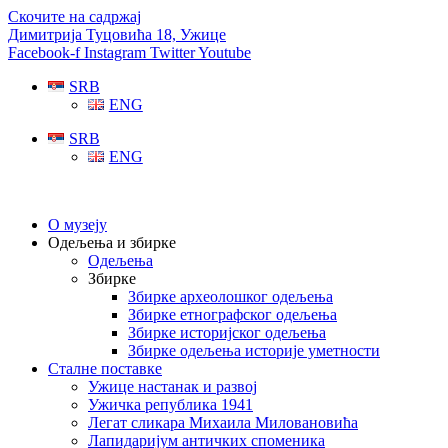
Скочите на садржај
Димитрија Туцовића 18, Ужице
Facebook-f
Instagram
Twitter
Youtube
SRB
ENG
SRB
ENG
О музеју
Одељења и збирке
Одељења
Збирке
Збирке археолошког одељења
Збирке етнографског одељења
Збирке историјског одељења
Збирке одељења историје уметности
Сталне поставке
Ужице настанак и развој
Ужичка република 1941
Легат сликара Михаила Миловановића
Лапидаријум античких споменика