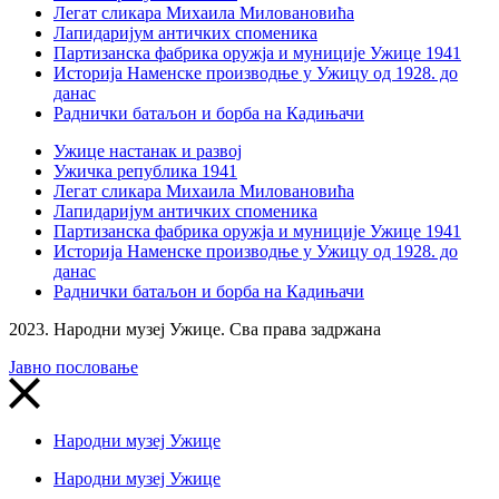
Легат сликара Михаила Миловановића
Лапидаријум античких споменика
Партизанска фабрика оружја и муниције Ужице 1941
Историја Наменске производње у Ужицу од 1928. до
данас
Раднички батаљон и борба на Кадињачи
Ужице настанак и развој
Ужичка република 1941
Легат сликара Михаила Миловановића
Лапидаријум античких споменика
Партизанска фабрика оружја и муниције Ужице 1941
Историја Наменске производње у Ужицу од 1928. до
данас
Раднички батаљон и борба на Кадињачи
2023. Народни музеј Ужице. Сва права задржана
Јавно пословање
Народни музеј Ужице
Народни музеј Ужице