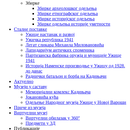
Збирке
Збирке археолошког одељења
Збирке етнографског одељења
Збирке историјског одељења
Збирке одељења историје уметности
Сталне поставке
Ужице настанак и развој
Ужичка република 1941
Легат сликара Михаила Миловановића
Лапидаријум античких споменика
Партизанска фабрика оружја и муниције Ужице
1941
Историја Наменске производње у Ужицу од 1928.
до данас
Раднички батаљон и борба на Кадињачи
Актуелно
Музеји у саставу
Меморијални комлекс Кадињача
Јокановића кућа
Oдељење Народног музеја Ужице у Новој Вароши
Приче из музеја
Виртуелни музеј
Виртуелни обилазак у 360°
Предмети у 3Д
Публикације