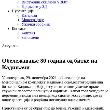
Виртуелни обилазак у 360°
Предмети у 3Д
Публикације
Каталози
Монографије
Ужички зборник
Контакт
Контакт
Запослени
Актуелно
Обележавање 80 година од битке на
Кадињачи
У понедељак, 29. новембра 2021. обележена је на
Меморијалном комплексу Кадињача осамдесетогодишњица
битке на Кадињачи. Најпре су свештеници ужичке цркве
служили парастос погинулим борцима. Након тога уследила је
церемонија полагања венаца код спомен костурнице, где су
више делегација и родбина погинулих одали почаст.
Присутнима су се обратили: др Јелена Раковић Радивојевић,