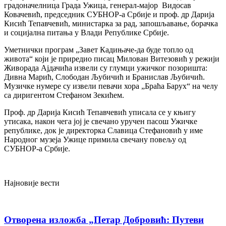
градоначелница Града Ужица, генерал-мајор Видосав
Ковачевић, председник СУБНОР-а Србије и проф. др Дарија
Кисић Тепавчевић, министарка за рад, запошљавање, борачка
и социјална питања у Влади Републике Србије.
Уметнички програм „Завет Кадињаче-да буде топло од
живота“ који је приредио писац Милован Витезовић у режији
Живорада Ајдачића извели су глумци ужичког позоришта:
Дивна Марић, Слободан Љубичић и Бранислав Љубичић.
Музичке нумере су извели певачи хора „Браћа Барух“ на челу
са диригентом Стефаном Зекићем.
Проф. др Дарија Кисић Тепавчевић уписала се у књигу
утисака, након чега јој је свечано уручен пасош Ужичке
републике, док је директорка Славица Стефановић у име
Народног музеја Ужице примила свечану повељу од
СУБНОР-а Србије.
Најновије вести
Отворена изложба „Петар Добровић: Путеви