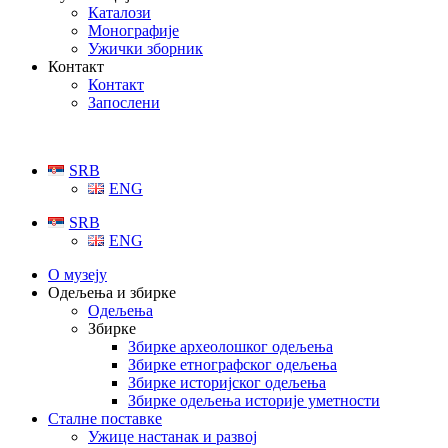
Каталози
Монографије
Ужички зборник
Контакт
Контакт
Запослени
SRB
ENG
SRB
ENG
О музеју
Одељења и збирке
Одељења
Збирке
Збирке археолошког одељења
Збирке етнографског одељења
Збирке историјског одељења
Збирке одељења историје уметности
Сталне поставке
Ужице настанак и развој