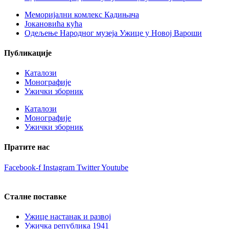
Меморијални комлекс Кадињача
Јокановића кућа
Oдељење Народног музеја Ужице у Новој Вароши
Публикације
Каталози
Монографије
Ужички зборник
Каталози
Монографије
Ужички зборник
Пратите нас
Facebook-f
Instagram
Twitter
Youtube
Сталне поставке
Ужице настанак и развој
Ужичка република 1941