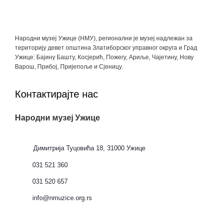
Народни музеј Ужице (НМУ), регионални je музеј надлежан за
територију девет општина Златиборског управног округа и Град
Ужице: Бајину Башту, Косјерић, Пожегу, Ариље, Чајетину, Нову
Варош, Прибој, Пријепоље и Сјеницу.
Контактирајте нас
Народни музеј Ужице
Димитрија Туцовића 18, 31000 Ужице
031 521 360
031 520 657
info@nmuzice.org.rs