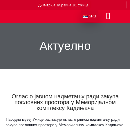
Димитрија Туцовића 18, Ужице
SRB
Одељења и збирке
Сталне поставке
Музеји у саставу
Приче из музеја
Виртуелни музеј
Актуелно
Оглас о јавном надметању ради закупа
пословних простора у Меморијалном
комплексу Кадињача
Народни музеј Ужице расписује оглас о јавном надметању ради
закупа пословних простора у Меморијалном комплексу Кадињача