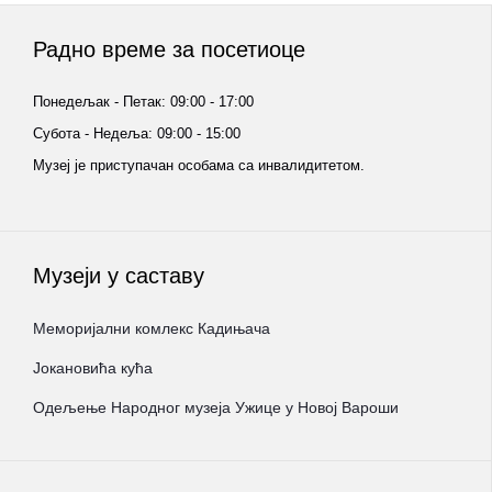
Радно време за посетиоце
Понедељак - Петак: 09:00 - 17:00
Субота - Недеља: 09:00 - 15:00
Музеј је приступачан особама са инвалидитетом.
Музеји у саставу
Меморијални комлекс Кадињача
Јокановића кућа
Oдељење Народног музеја Ужице у Новој Вароши