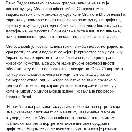
Рајко Радосављевић, заменик градоначелнице најавио је
реконструкцију Миловановићеве куће: „Са разлогом и
задовољством смо и реконструкцију куће Михаила Миловановића
сврстали у примарне и најзначајније инфраструктурне пројекте,
који ће у току наредне године бити завршен, чиме ћемо му се на
достојан начин одужити. Осим сећања остаје нам и помињање,
али и преношење дела и стваралаштва овог великог сликара.
Миловановић је постао на неки начин симбол воље, истрајности,
храбрости, па чак и ведрине са којом је прихватао своју судбину.
Управо та карактеристика, та особина и спој са једне стране
животног искуства, а са друге једне дубоке рефлексивности
обележили су и његово портретно сликарство. Ових 29 портрета
који су хронолошки изложени и који нам осликавају развој
сликаревог стила, али и његове занатске вештине сведоче о
једном богатом и садржајном уметничком изразу и времену у
коме је Михаило Миловановић живео”, истакла је професор
Гордана Лазић.
„Изложба је направљена тако да имате ове ратне портрете који
имају карактер службених слика али су изванредне ликовне
студије, сами врх Миловановићевог стваралаштва, па имамо
грађански портрет и портрете чланова његове породице и
пријатеља. Надам се да ће публика приметити која је разлика