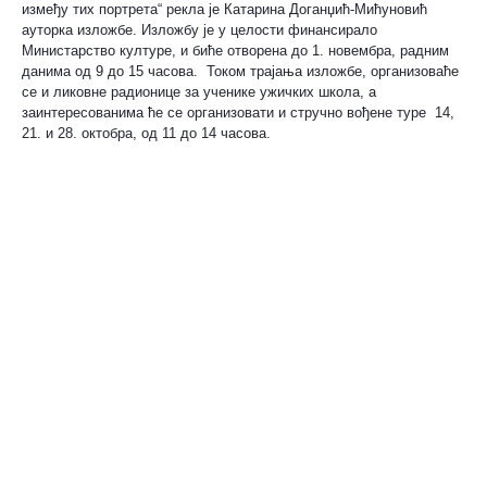
између тих портрета“ рекла је Катарина Доганџић-Мићуновић
ауторка изложбе. Изложбу је у целости финансирало
Министарство културе, и биће отворена до 1. новембра, радним
данима од 9 до 15 часова. Током трајања изложбе, организоваће
се и ликовне радионице за ученике ужичких школа, а
заинтересованима ће се организовати и стручно вођене туре 14,
21. и 28. октобра, од 11 до 14 часова.