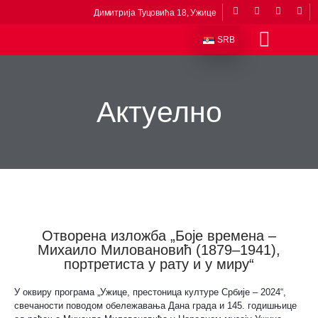
Димитрија Туцовића 18, Ужице
SRB
Одељења и збирке
Сталне поставке
Музеји у саставу
Приче из музеја
Виртуелни музеј
Актуелно
Отворена изложба „Боје времена –
Михаило Миловановић (1879–1941),
портретиста у рату и у миру“
У оквиру програма „Ужице, престоница културе Србије – 2024“,
свечаности поводом обележавања Дана града и 145. годишњице