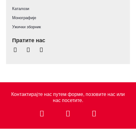
Каталози
Монографије
Ужички зборник
Пратите нас
Контактирајте нас путем форме, позовите нас или
нас посетите.