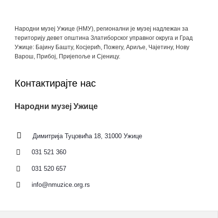
Народни музеј Ужице (НМУ), регионални je музеј надлежан за
територију девет општина Златиборског управног округа и Град
Ужице: Бајину Башту, Косјерић, Пожегу, Ариље, Чајетину, Нову
Варош, Прибој, Пријепоље и Сјеницу.
Контактирајте нас
Народни музеј Ужице
Димитрија Туцовића 18, 31000 Ужице
031 521 360
031 520 657
info@nmuzice.org.rs