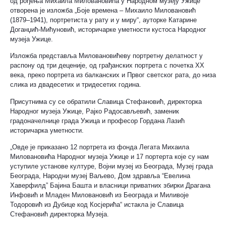
од рођења Михаила Миловановића у Народном музеју Ужице
отворена је изложба „Боје времена – Михаило Миловановић
(1879–1941), портретиста у рату и у миру“, ауторке Катарине
Доганџић-Мићуновић, историчарке уметности кустоса Народног
музеја Ужице.
Изложба представља Миловановићеву портретну делатност у
распону од три деценије, од грађанских портрета с почетка ХХ
века, преко портрета из балканских и Првог светског рата, до низа
слика из двадесетих и тридесетих година.
Присутнима су се обратили Славица Стефановић, директорка
Народног музеја Ужице, Рајко Радосављевић, заменик
градоначелнице града Ужица и професор Гордана Лазић
историчарка уметности.
„Овде je приказанo 12 портретa из фонда Легата Михаила
Миловановића Народног музеја Ужице и 17 портерта које су нам
уступиле установе културе, Војни музеј из Београда, Музеј града
Београда, Народни музеј Ваљево, Дом здравља “Евелина
Хаверфилд” Бајина Башта и власници приватних збирки Драгана
Инфовић и Младен Миловановић из Београда и Миливоје
Тодоровић из Дубице код Косјерића“ истакла је Славица
Стефановић директорка Музеја.