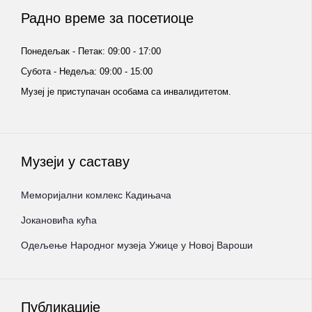
Радно време за посетиоце
Понедељак - Петак: 09:00 - 17:00
Субота - Недеља: 09:00 - 15:00
Музеј је приступачан особама са инвалидитетом.
Музеји у саставу
Меморијални комлекс Кадињача
Јокановића кућа
Oдељење Народног музеја Ужице у Новој Вароши
Публикације