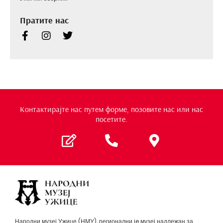
Пратите нас
Контактирајте нас путем форме, позовите нас или нас
посетите.
Народни музеј Ужице (НМУ), регионални je музеј надлежан за