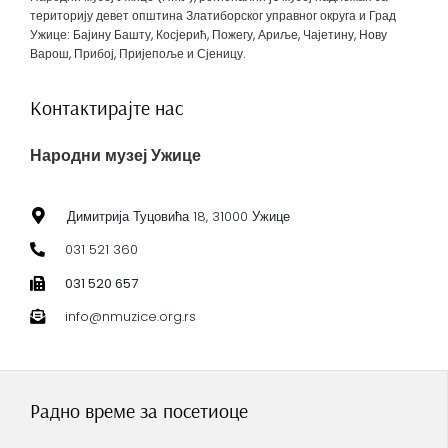
територију девет општина Златиборског управног округа и Град
Ужице: Бајину Башту, Косјерић, Пожегу, Ариље, Чајетину, Нову
Варош, Прибој, Пријепоље и Сјеницу.
Контактирајте нас
Народни музеј Ужице
Димитрија Туцовића 18, 31000 Ужице
031 521 360
031 520 657
info@nmuzice.org.rs
Радно време за посетиоце