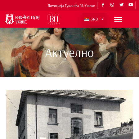
Димитрија Туцовића 18, Ужице
SRB
Актуелно