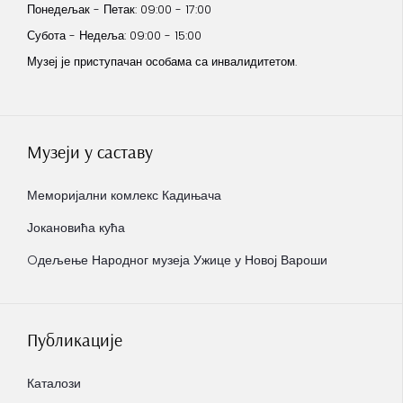
Понедељак - Петак: 09:00 - 17:00
Субота - Недеља: 09:00 - 15:00
Музеј је приступачан особама са инвалидитетом.
Музеји у саставу
Меморијални комлекс Кадињача
Јокановића кућа
Oдељење Народног музеја Ужице у Новој Вароши
Публикације
Каталози