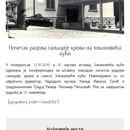
Почетак радова санације крова на Јокановића
кући
У понедељак. 12.10.2015. у 10 часова испред Јокановића куће
одржана је конференција за штампу поводом почетка радова
санације крова и симса Јокановића куће. Новинарима су се
обратили директор Народног музеја Ужице Никола Гогић и
градоначелник Града Ужице Тихомир Петковић. Рок за завршетак
радова је 12. новембар.
[ppgallery path=“vesti/82″]
Најновије вести