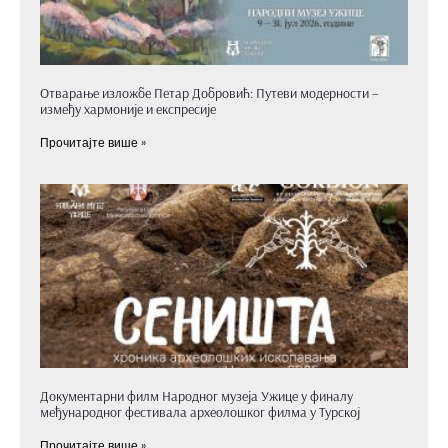
Отварање изложбе Петар Добровић: Путеви модерности –
између хармоније и експресије
Прочитајте више »
Документарни филм Народног музеја Ужице у финалу
међународног фестивала археолошког филма у Турској
Прочитајте више »