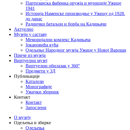
Партизанска фабрика оружја и муниције Ужице
1941
Историја Наменске производње у Ужицу од 1928.
до данас
Раднички батаљон и борба на Кадињачи
Актуелно
Музеји у саставу
Меморијални комлекс Кадињача
Јокановића кућа
Oдељење Народног музеја Ужице у Новој Вароши
Приче из музеја
Виртуелни музеј
Виртуелни обилазак у 360°
Предмети у 3Д
Публикације
Каталози
Монографије
Ужички зборник
Контакт
Контакт
Запослени
О музеју
Одељења и збирке
Одељења