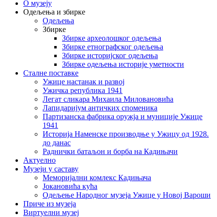
О музеју
Одељења и збирке
Одељења
Збирке
Збирке археолошког одељења
Збирке етнографског одељења
Збирке историјског одељења
Збирке одељења историје уметности
Сталне поставке
Ужице настанак и развој
Ужичка република 1941
Легат сликара Михаила Миловановића
Лапидаријум античких споменика
Партизанска фабрика оружја и муниције Ужице
1941
Историја Наменске производње у Ужицу од 1928.
до данас
Раднички батаљон и борба на Кадињачи
Актуелно
Музеји у саставу
Меморијални комлекс Кадињача
Јокановића кућа
Oдељење Народног музеја Ужице у Новој Вароши
Приче из музеја
Виртуелни музеј