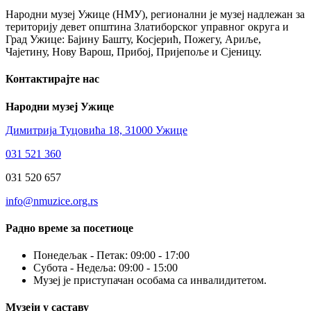
Народни музеј Ужице (НМУ), регионални je музеј надлежан за
територију девет општина Златиборског управног округа и
Град Ужице: Бајину Башту, Косјерић, Пожегу, Ариље,
Чајетину, Нову Варош, Прибој, Пријепоље и Сјеницу.
Контактирајте нас
Народни музеј Ужице
Димитрија Туцовића 18, 31000 Ужице
031 521 360
031 520 657
info@nmuzice.org.rs
Радно време за посетиоце
Понедељак - Петак: 09:00 - 17:00
Субота - Недеља: 09:00 - 15:00
Музеј је приступачан особама са инвалидитетом.
Музеји у саставу