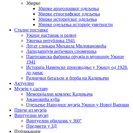
Збирке
Збирке археолошког одељења
Збирке етнографског одељења
Збирке историјског одељења
Збирке одељења историје уметности
Сталне поставке
Ужице настанак и развој
Ужичка република 1941
Легат сликара Михаила Миловановића
Лапидаријум античких споменика
Партизанска фабрика оружја и муниције Ужице
1941
Историја Наменске производње у Ужицу од 1928.
до данас
Раднички батаљон и борба на Кадињачи
Актуелно
Музеји у саставу
Меморијални комлекс Кадињача
Јокановића кућа
Oдељење Народног музеја Ужице у Новој Вароши
Приче из музеја
Виртуелни музеј
Виртуелни обилазак у 360°
Предмети у 3Д
Публикације