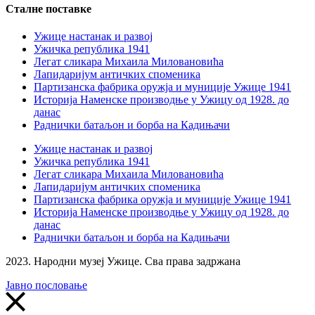
Сталне поставке
Ужице настанак и развој
Ужичка република 1941
Легат сликара Михаила Миловановића
Лапидаријум античких споменика
Партизанска фабрика оружја и муниције Ужице 1941
Историја Наменске производње у Ужицу од 1928. до
данас
Раднички батаљон и борба на Кадињачи
Ужице настанак и развој
Ужичка република 1941
Легат сликара Михаила Миловановића
Лапидаријум античких споменика
Партизанска фабрика оружја и муниције Ужице 1941
Историја Наменске производње у Ужицу од 1928. до
данас
Раднички батаљон и борба на Кадињачи
2023. Народни музеј Ужице. Сва права задржана
Јавно пословање