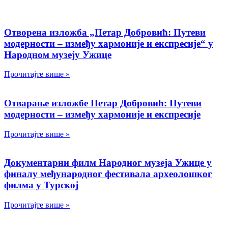
Отворена изложба „Петар Добровић: Путеви
модерности – између хармоније и експресије“ у
Народном музеју Ужице
Прочитајте више »
Отварање изложбе Петар Добровић: Путеви
модерности – између хармоније и експресије
Прочитајте више »
Документарни филм Народног музеја Ужице у
финалу међународног фестивала археолошког
филма у Турској
Прочитајте више »