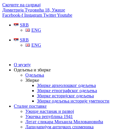
Скочите на садржај
Димитрија Туцовића 18, Ужице
Facebook-f
Instagram
Twitter
Youtube
SRB
ENG
SRB
ENG
О музеју
Одељења и збирке
Одељења
Збирке
Збирке археолошког одељења
Збирке етнографског одељења
Збирке историјског одељења
Збирке одељења историје уметности
Сталне поставке
Ужице настанак и развој
Ужичка република 1941
Легат сликара Михаила Миловановића
Лапидаријум античких споменика