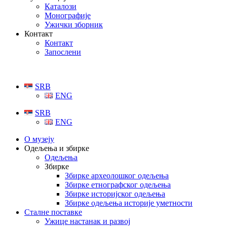
Каталози
Монографије
Ужички зборник
Контакт
Контакт
Запослени
SRB
ENG
SRB
ENG
О музеју
Одељења и збирке
Одељења
Збирке
Збирке археолошког одељења
Збирке етнографског одељења
Збирке историјског одељења
Збирке одељења историје уметности
Сталне поставке
Ужице настанак и развој