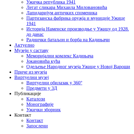
Ужичка република 1941
Легат сликара Михаила Миловановића
Лапидаријум античких споменика
Партизанска фабрика оружја и муниције Ужице
1941
Историја Наменске производње у Ужицу од 1928.
до данас
Раднички батаљон и борба на Кадињачи
Актуелно
Музеји у саставу
Меморијални комлекс Кадињача
Јокановића кућа
Oдељење Народног музеја Ужице у Новој Вароши
Приче из музеја
Виртуелни музеј
Виртуелни обилазак у 360°
Предмети у 3Д
Публикације
Каталози
Монографије
Ужички зборник
Контакт
Контакт
Запослени