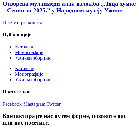
Отворена мултимедијална изложба „Лица хумке
– Сеништа 2025.” у Народном музеју Ужице
Прочитајте више »
Публикације
Каталози
Монографије
Ужички зборник
Каталози
Монографије
Ужички зборник
Пратите нас
Facebook-f
Instagram
Twitter
Контактирајте нас путем форме, позовите нас
или нас посетите.