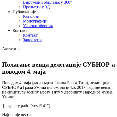
Виртуелни обилазак у 360°
Предмети у 3Д
Публикације
Каталози
Монографије
Ужички зборник
Контакт
Контакт
Запослени
Актуелно
Полагање венца делегације СУБНОР-а
поводом 4. маја
Поводом 4. маја (дана смрти Јосипа Броза Тита), делагација
СУБНОР-а Града Ужица положила је 4.5. 2017. године венац
на скулптуру Јосипу Брозу Титу у дворишту Народног музеја
Ужице.
[ppgallery path=“vesti/141″]
Најновије вести