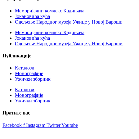
Меморијални комлекс Кадињача
Јокановића кућа
Oдељење Народног музеја Ужице у Новој Вароши
Меморијални комлекс Кадињача
Јокановића кућа
Oдељење Народног музеја Ужице у Новој Вароши
Публикације
Каталози
Монографије
Ужички зборник
Каталози
Монографије
Ужички зборник
Пратите нас
Facebook-f
Instagram
Twitter
Youtube