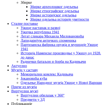
Збирке
Збирке археолошког одељења
Збирке етнографског одељења
Збирке историјског одељења
Збирке одељења историје уметности
Сталне поставке
Ужице настанак и развој
Ужичка република 1941
Легат сликара Михаила Миловановића
Лапидаријум античких споменика
Партизанска фабрика оружја и муниције Ужице
1941
Историја Наменске производње у Ужицу од 1928.
до данас
Раднички батаљон и борба на Кадињачи
Актуелно
Музеји у саставу
Меморијални комлекс Кадињача
Јокановића кућа
Oдељење Народног музеја Ужице у Новој Вароши
Приче из музеја
Виртуелни музеј
Виртуелни обилазак у 360°
Предмети у 3Д
Публикације