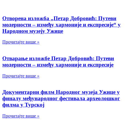
Отворена изложба „Петар Добровић: Путеви
модерности – између хармоније и експресије“ у
Народном музеју Ужице
Прочитајте више »
Отварање изложбе Петар Добровић: Путеви
модерности – између хармоније и експресије
Прочитајте више »
Документарни филм Народног музеја Ужице у
финалу међународног фестивала археолошког
филма у Турској
Прочитајте више »