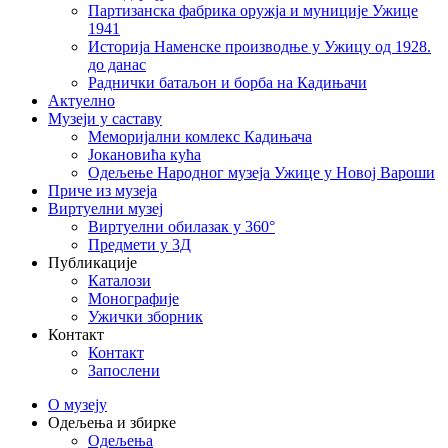
Партизанска фабрика оружја и муниције Ужице
1941
Историја Наменске производње у Ужицу од 1928.
до данас
Раднички батаљон и борба на Кадињачи
Актуелно
Музеји у саставу
Меморијални комлекс Кадињача
Јокановића кућа
Oдељење Народног музеја Ужице у Новој Вароши
Приче из музеја
Виртуелни музеј
Виртуелни обилазак у 360°
Предмети у 3Д
Публикације
Каталози
Монографије
Ужички зборник
Контакт
Контакт
Запослени
О музеју
Одељења и збирке
Одељења