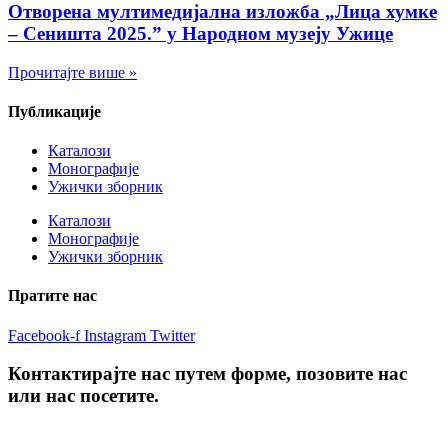
Отворена мултимедијална изложба „Лица хумке
– Сеништа 2025.” у Народном музеју Ужице
Прочитајте више »
Публикације
Каталози
Монографије
Ужички зборник
Каталози
Монографије
Ужички зборник
Пратите нас
Facebook-f
Instagram
Twitter
Контактирајте нас путем форме, позовите нас
или нас посетите.