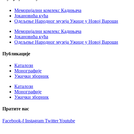
Меморијални комлекс Кадињача
Јокановића кућа
Oдељење Народног музеја Ужице у Новој Вароши
Меморијални комлекс Кадињача
Јокановића кућа
Oдељење Народног музеја Ужице у Новој Вароши
Публикације
Каталози
Монографије
Ужички зборник
Каталози
Монографије
Ужички зборник
Пратите нас
Facebook-f
Instagram
Twitter
Youtube