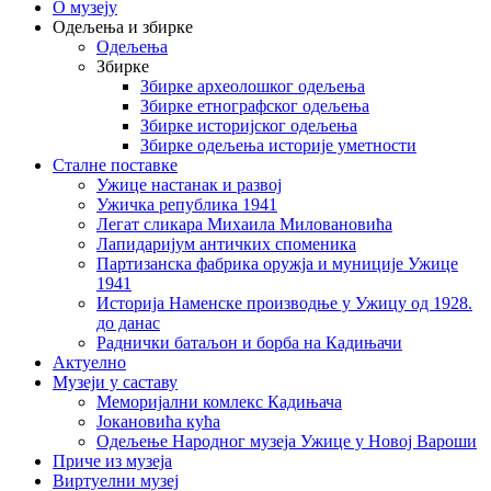
О музеју
Одељења и збирке
Одељења
Збирке
Збирке археолошког одељења
Збирке етнографског одељења
Збирке историјског одељења
Збирке одељења историје уметности
Сталне поставке
Ужице настанак и развој
Ужичка република 1941
Легат сликара Михаила Миловановића
Лапидаријум античких споменика
Партизанска фабрика оружја и муниције Ужице
1941
Историја Наменске производње у Ужицу од 1928.
до данас
Раднички батаљон и борба на Кадињачи
Актуелно
Музеји у саставу
Меморијални комлекс Кадињача
Јокановића кућа
Oдељење Народног музеја Ужице у Новој Вароши
Приче из музеја
Виртуелни музеј