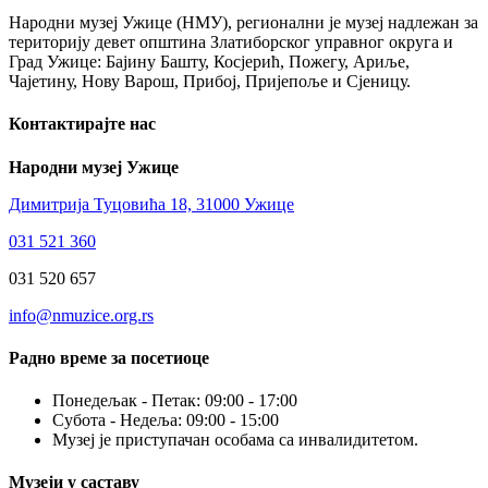
Народни музеј Ужице (НМУ), регионални je музеј надлежан за
територију девет општина Златиборског управног округа и
Град Ужице: Бајину Башту, Косјерић, Пожегу, Ариље,
Чајетину, Нову Варош, Прибој, Пријепоље и Сјеницу.
Контактирајте нас
Народни музеј Ужице
Димитрија Туцовића 18, 31000 Ужице
031 521 360
031 520 657
info@nmuzice.org.rs
Радно време за посетиоце
Понедељак - Петак: 09:00 - 17:00
Субота - Недеља: 09:00 - 15:00
Музеј је приступачан особама са инвалидитетом.
Музеји у саставу