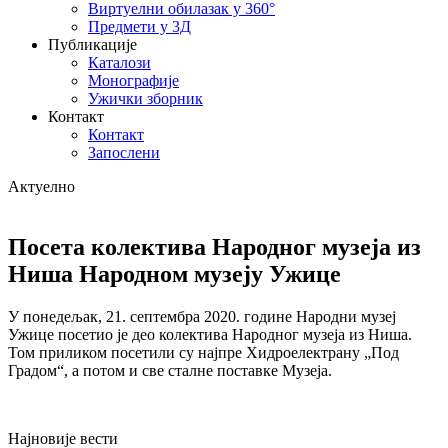
Виртуелни обилазак у 360°
Предмети у 3Д
Публикације
Каталози
Монографије
Ужички зборник
Контакт
Контакт
Запослени
Актуелно
Посета колектива Народног музеја из
Ниша Народном музеју Ужице
У понедељак, 21. септембра 2020. године Народни музеј
Ужице посетио је део колектива Народног музеја из Ниша.
Том приликом посетили су најпре Хидроелектрану „Под
Градом“, а потом и све сталне поставке Музеја.
Најновије вести