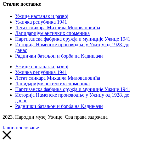
Сталне поставке
Ужице настанак и развој
Ужичка република 1941
Легат сликара Михаила Миловановића
Лапидаријум античких споменика
Партизанска фабрика оружја и муниције Ужице 1941
Историја Наменске производње у Ужицу од 1928. до
данас
Раднички батаљон и борба на Кадињачи
Ужице настанак и развој
Ужичка република 1941
Легат сликара Михаила Миловановића
Лапидаријум античких споменика
Партизанска фабрика оружја и муниције Ужице 1941
Историја Наменске производње у Ужицу од 1928. до
данас
Раднички батаљон и борба на Кадињачи
2023. Народни музеј Ужице. Сва права задржана
Јавно пословање