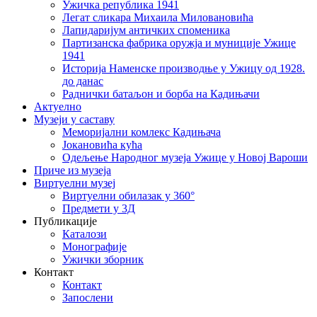
Ужичка република 1941
Легат сликара Михаила Миловановића
Лапидаријум античких споменика
Партизанска фабрика оружја и муниције Ужице
1941
Историја Наменске производње у Ужицу од 1928.
до данас
Раднички батаљон и борба на Кадињачи
Актуелно
Музеји у саставу
Меморијални комлекс Кадињача
Јокановића кућа
Oдељење Народног музеја Ужице у Новој Вароши
Приче из музеја
Виртуелни музеј
Виртуелни обилазак у 360°
Предмети у 3Д
Публикације
Каталози
Монографије
Ужички зборник
Контакт
Контакт
Запослени