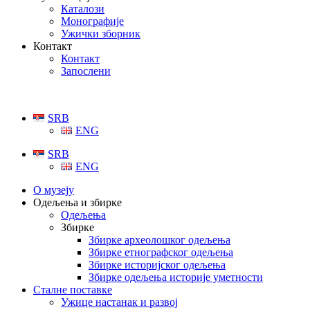
Каталози
Монографије
Ужички зборник
Контакт
Контакт
Запослени
SRB
ENG
SRB
ENG
О музеју
Одељења и збирке
Одељења
Збирке
Збирке археолошког одељења
Збирке етнографског одељења
Збирке историјског одељења
Збирке одељења историје уметности
Сталне поставке
Ужице настанак и развој