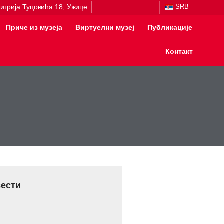
итрија Туцовића 18, Ужице
SRB
Приче из музеја
Виртуелни музеј
Публикације
Контакт
вести