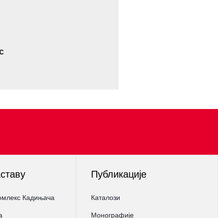
с
аставу
Публикације
омлекс Кадињача
Каталози
а
Монографије