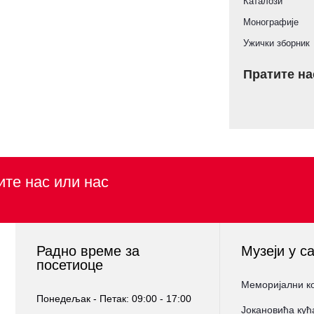
Каталози
Монографије
Ужички зборник
Пратите на
ите нас или нас
Радно време за
Музеји у с
посетиоце
Меморијални к
Понедељак - Петак: 09:00 - 17:00
Јокановића кућ