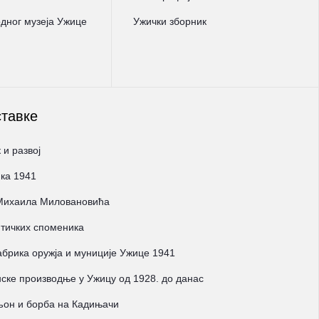
ног музеја Ужице
Ужички зборник
ставке
 и развој
ка 1941
 Михаила Миловановића
тичких споменика
брика оружја и муниције Ужице 1941
ске производње у Ужицу од 1928. до данас
љон и борба на Кадињачи