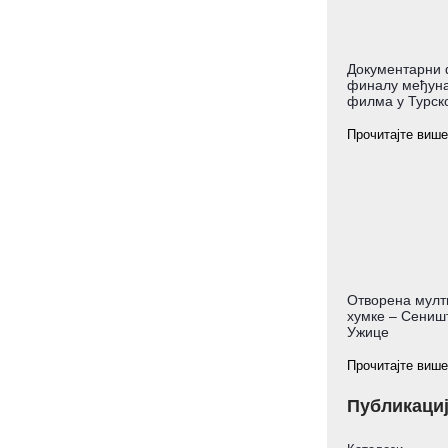
Документарни 
финалу међуна
филма у Турско
Прочитајте више
Отворена мулт
хумке – Сеништ
Ужице
Прочитајте више
Публикаци