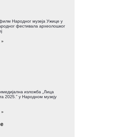
филм Народног музеја Ужице у
родног фестивала археолошког
ј
 »
имедијална изложба „Лица
а 2025.” у Народном музеју
 »
је