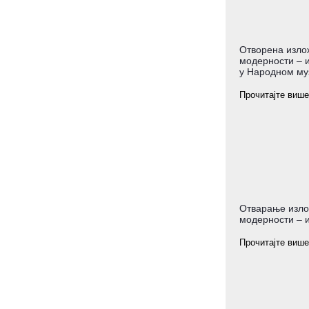
Отворена изло
модерности – и
у Народном му
Прочитајте више
Отварање изло
модерности – и
Прочитајте више