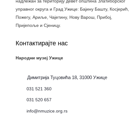
надлежан за територију девет општина Златиборског
управног округа и Град Ужице: Бајину Башту, Косјерић,
Пожегу, Ариље, Чајетину, Нову Варош, Прибој,
Пријепоље и Сјеницу.
Контактирајте нас
Народни музеј Ужице
Димитрија Туцовића 18, 31000 Ужице
031 521 360
031 520 657
info@nmuzice.org.rs