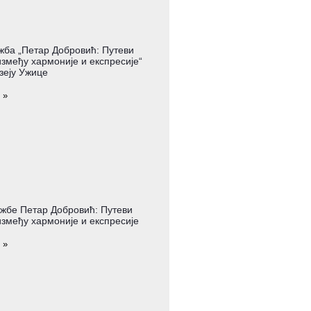
жба „Петар Добровић: Путеви
змеђу хармоније и експресије“
зеју Ужице
 »
жбе Петар Добровић: Путеви
змеђу хармоније и експресије
 »