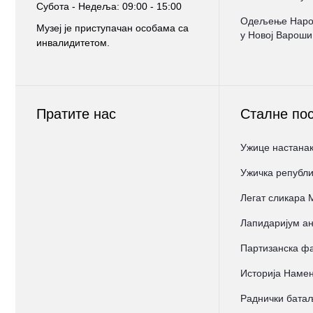
Субота - Недеља: 09:00 - 15:00
Oдељење Народ
Музеј је приступачан особама са
у Новој Вароши
инвалидитетом.
Пратите нас
Сталне по
Ужице настанак
Ужичка републи
Легат сликара
Лапидаријум ан
Партизанска фа
Историја Намен
Раднички бата