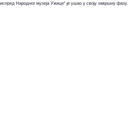
испред Народног музеја Ужице“ је ушао у своју завршну фазу.