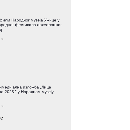
филм Народног музеја Ужице у
родног фестивала археолошког
ј
 »
имедијална изложба „Лица
а 2025.” у Народном музеју
 »
је