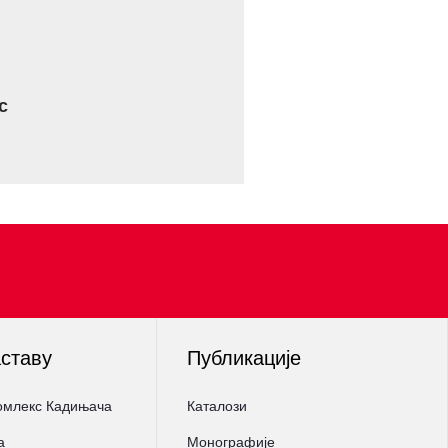
с
аставу
Публикације
омлекс Кадињача
Каталози
а
Монографије