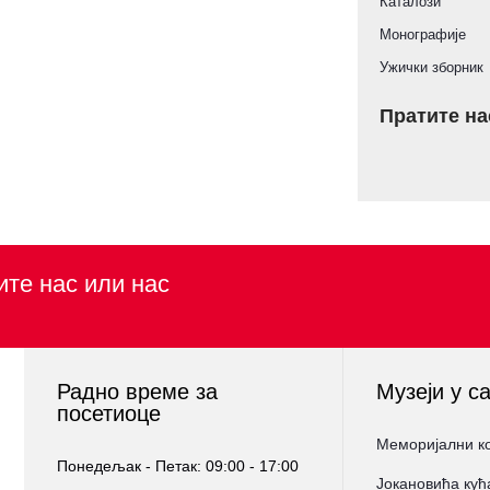
Каталози
Монографије
Ужички зборник
Пратите на
ите нас или нас
Радно време за
Музеји у с
посетиоце
Меморијални к
Понедељак - Петак: 09:00 - 17:00
Јокановића кућ