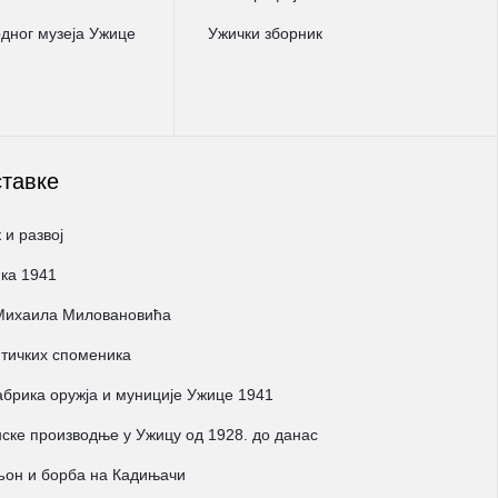
ног музеја Ужице
Ужички зборник
ставке
 и развој
ка 1941
 Михаила Миловановића
тичких споменика
брика оружја и муниције Ужице 1941
ске производње у Ужицу од 1928. до данас
љон и борба на Кадињачи