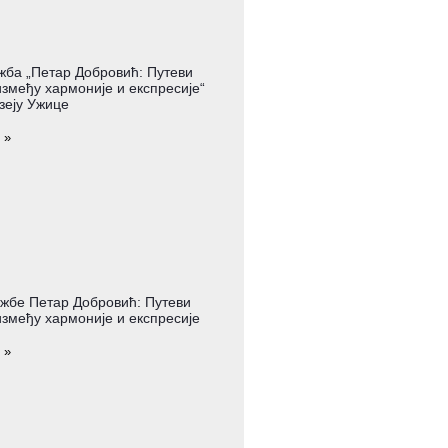
жба „Петар Добровић: Путеви
змеђу хармоније и експресије“
зеју Ужице
 »
жбе Петар Добровић: Путеви
змеђу хармоније и експресије
 »