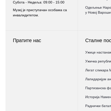
Субота - Недеља: 09:00 - 15:00
Oдељење Народ
Музеј је приступачан особама са
у Новој Вароши
инвалидитетом.
Пратите нас
Сталне по
Ужице настанак
Ужичка републи
Легат сликара
Лапидаријум ан
Партизанска фа
Историја Намен
Раднички бата