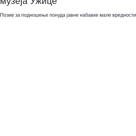
музеја Ужице
Позив за подношење понуда јавне набавке мале вредност