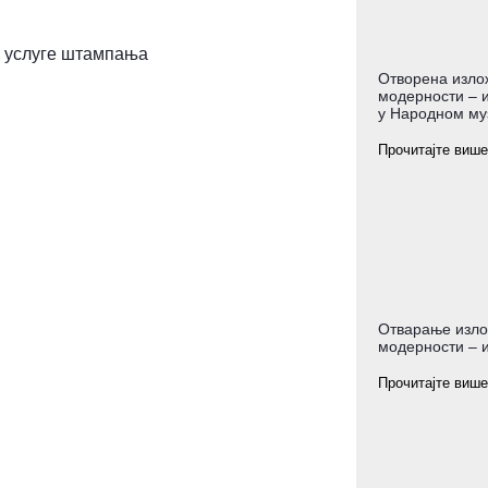
и услуге штампања
Отворена изло
модерности – и
у Народном му
Прочитајте више
Отварање изло
модерности – и
Прочитајте више