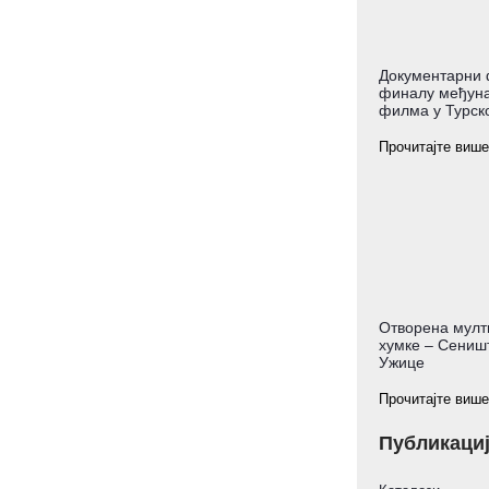
Документарни 
финалу међуна
филма у Турско
Прочитајте више
Отворена мулт
хумке – Сеништ
Ужице
Прочитајте више
Публикаци