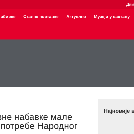
Дим
 збирке
Сталне поставке
Актуелно
Музеји у саставу
Најновије 
вне набавке мале
 потребе Народног