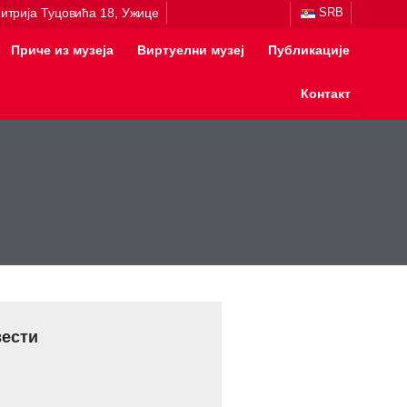
итрија Туцовића 18, Ужице
SRB
Приче из музеја
Виртуелни музеј
Публикације
Контакт
вести