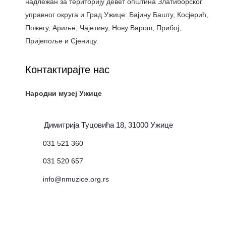
надлежан за територију девет општина Златиборског
управног округа и Град Ужице: Бајину Башту, Косјерић,
Пожегу, Ариље, Чајетину, Нову Варош, Прибој,
Пријепоље и Сјеницу.
Контактирајте нас
Народни музеј Ужице
Димитрија Туцовића 18, 31000 Ужице
031 521 360
031 520 657
info@nmuzice.org.rs