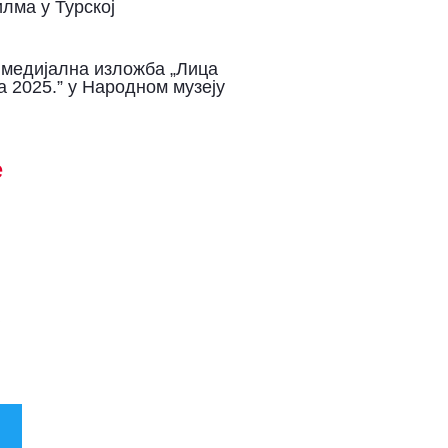
лма у Турској
медијална изложба „Лица
 2025.” у Народном музеју
е