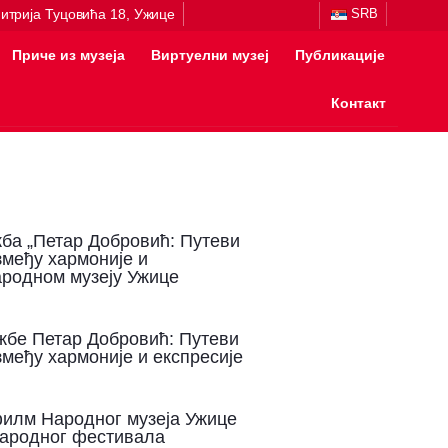
итрија Туцовића 18, Ужице
SRB
Приче из музеја
Виртуелни музеј
Публикације
Контакт
ба „Петар Добровић: Путеви
змеђу хармоније и
ародном музеју Ужице
бе Петар Добровић: Путеви
међу хармоније и експресије
илм Народног музеја Ужице
ародног фестивала