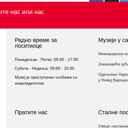
ите нас или нас
Радно време за
Музеји у с
посетиоце
Меморијални к
Понедељак - Петак: 09:00 - 17:00
Јокановића кућ
Субота - Недеља: 09:00 - 15:00
Oдељење Народ
Музеј је приступачан особама са
у Новој Вароши
инвалидитетом.
Пратите нас
Сталне по
Ужице настанак