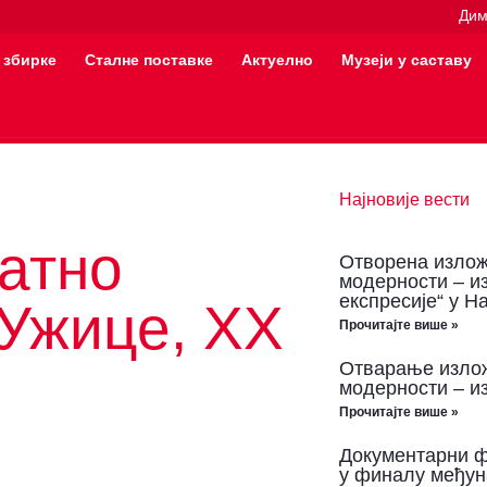
Дим
 збирке
Сталне поставке
Актуелно
Музеји у саставу
Најновије вести
атно
Отворена излож
модерности – и
експресије“ у Н
 Ужице, ХХ
Прочитајте више »
Отварање излож
модерности – из
Прочитајте више »
Документарни ф
у финалу међун