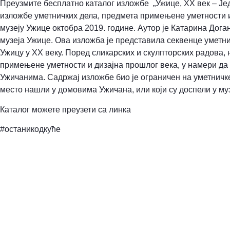
Преузмите бесплатно каталог изложбе „Ужице, ХХ век – Једа
изложбе уметничких дела, предмета примењене уметности и 
музеју Ужице октобра 2019. године. Аутор је Катарина Дог
музеја Ужице. Ова изложба је представила секвенце уметн
Ужицу у ХХ веку. Поред сликарских и скулпторских радова,
примењене уметности и дизајна прошлог века, у намери да 
Ужичанима. Садржај изложбе био је ограничен на уметничке
место нашли у домовима Ужичана, или који су доспели у муз
Каталог можете преузети са линка
#останикодкуће