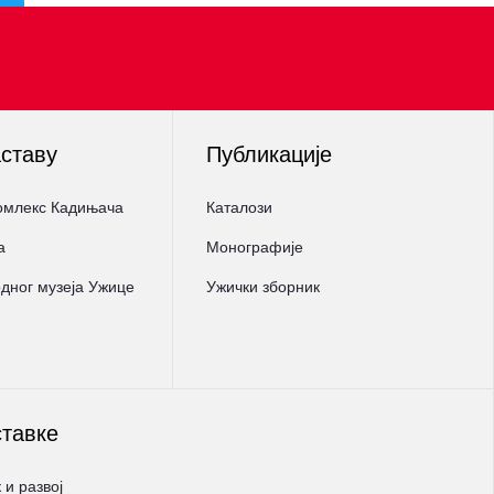
аставу
Публикације
омлекс Кадињача
Каталози
а
Монографије
ног музеја Ужице
Ужички зборник
ставке
 и развој