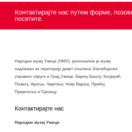
Контактирајте нас путем форме, позов
посетите.
Народни музеј Ужице (НМУ), регионални je музеј
надлежан за територију девет општина Златиборског
управног округа и Град Ужице: Бајину Башту, Косјерић,
Пожегу, Ариље, Чајетину, Нову Варош, Прибој,
Пријепоље и Сјеницу.
Контактирајте нас
Народни музеј Ужице