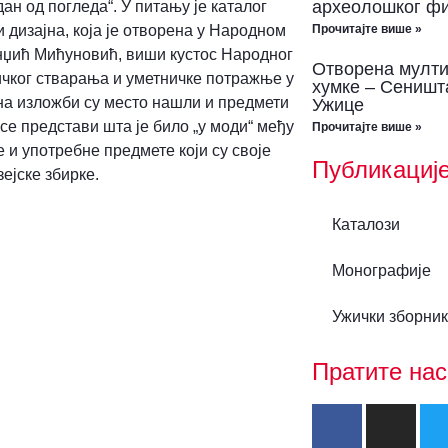
археолошког фи
н од погледа“. У питању је каталог
Прочитајте више »
дизајна, која је отворена у Народном
анџић Мићуновић, виши кустос Народног
Отворена мулти
ичког стварања и уметничке потражње у
хумке – Сеништа
 на изложби су место нашли и предмети
Ужице
се представи шта је било „у моди“ међу
Прочитајте више »
 и употребне предмете који су своје
Публикациј
ејске збирке.
Каталози
Монографије
Ужички зборник
Пратите нас