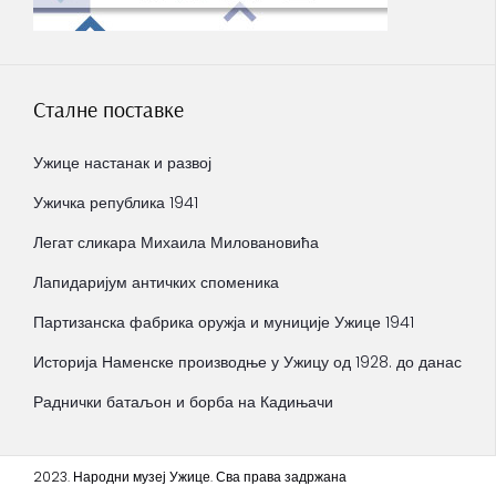
Сталне поставке
Ужице настанак и развој
Ужичка република 1941
Легат сликара Михаила Миловановића
Лапидаријум античких споменика
Партизанска фабрика оружја и муниције Ужице 1941
Историја Наменске производње у Ужицу од 1928. до данас
Раднички батаљон и борба на Кадињачи
2023. Народни музеј Ужице. Сва права задржана