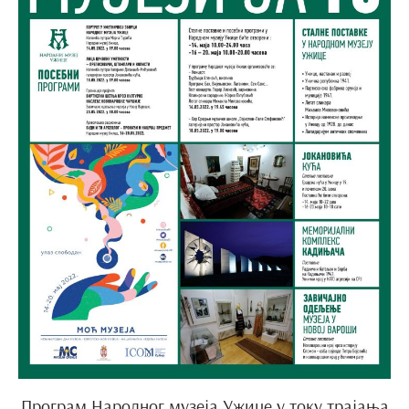
Програм Народног музеја Ужице у току трајања