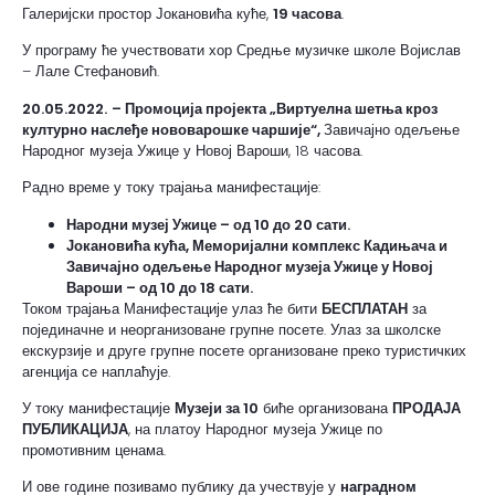
Галеријски простор Јокановића куће,
19 часова
.
У програму ће учествовати хор Средње музичке школе Војислав
– Лале Стефановић.
20.05.2022.
– Промоција пројекта „Виртуелна шетња кроз
културно наслеђе нововарошке чаршије“,
Завичајно одељење
Народног музеја Ужице у Новој Вароши, 18 часова.
Радно време у току трајања манифестације:
Народни музеј Ужице – од 10 до 20 сати.
Јокановића кућа, Меморијални комплекс Кадињача и
Завичајно одељење Народног музеја Ужице у Новој
Вароши – од 10 до 18 сати.
Током трајања Манифестације улаз ће бити
БЕСПЛАТАН
за
појединачне и неорганизоване групне посете. Улаз за школске
екскурзије и друге групне посете организоване преко туристичких
агенција се наплаћује.
У току манифестације
Музеји за 10
биће организована
ПРОДАЈА
ПУБЛИКАЦИЈА
, на платоу Народног музеја Ужице по
промотивним ценама.
И ове године позивамо публику да учествује у
наградном