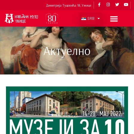
Димитрија Туцовића 18, Ужице
SRB
Актуелно