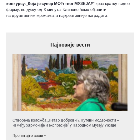
конкурсу:
„
Која је супер МОЋ твог МУЗЕЈА?
” кроз кратку видео
форму, не дужу од 3 минута. Клипове ћемо објавити
на друштвеним мрежама, а најкреативније наградити.
Најновије вести
Отворена изложба „Петар Добровић: Путеви модерности –
између хармоније и експресије“ у Народном музеју Ужице
Прочитајте више »