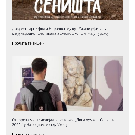
Документарни филм Народног музеја Ужице у финалу
међународног фестивала археолошког филма у Турској
Прочитајте више »
Отворена мултимедијална изложба „Лица хумке – Сеништа
2025.” у Народном музеју Ужице
Прочитајте више »