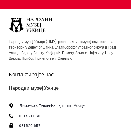
Народни музеј Ужице (НМУ), регионални je музеј надлежан за
територију девет општина Златиборског управног округа и Град
Ужице: Бајину Башту, Косјерић, Пожегу, Ариље, Чајетину, Нову
Варош, Прибој, Пријепоље и Сјеницу.
Контактирајте нас
Народни музеј Ужице
Димитрија Туцовића 18, 31000 Ужице
031 521 360
031 520 657