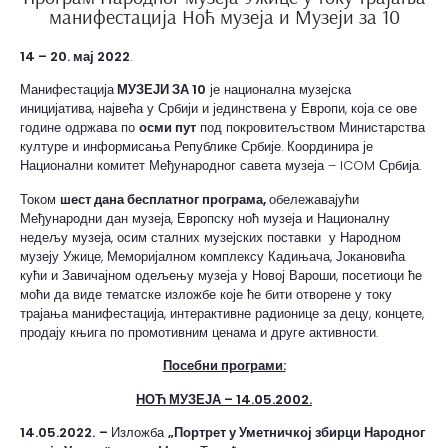
манифестација Ноћ музеја и Музеји за 10
1
4 – 20. мај 2022
.
Манифестација
МУЗЕЈИ ЗА 10
је национална музејска
иницијатива, највећа у Србији и јединствена у Европи, која се ове
године одржава по
осми пут
под покровитељством Министарства
културе и информисања Републике Србије. Координира је
Национални комитет Међународног савета музеја – ICOM Србија.
Током
шест дана бесплатног програма,
обележавајући
Међународни дан музеја, Европску ноћ музеја и Националну
недељу музеја, осим сталних музејских поставки у Народном
музеју Ужице, Меморијалном комплексу Кадињача, Јокановића
кући и Завичајном одељењу музеја у Новој Вароши, посетиоци ће
моћи да виде тематске изложбе које ће бити отворене у току
трајања манифестација, интерактивне радионице за децу, концете,
продају књига по промотивним ценама и друге активности.
Посебни програми:
НОЋ МУЗЕЈА – 14.05.2002.
14.05.2022.
–
Изложба
„Портрет у Уметничкој збирци Народног