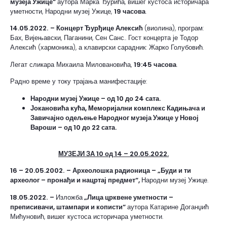
музеја Ужице“
аутора Марка Ђурића, вишег кустоса историчара
уметности, Народни музеј Ужице,
19 часова
.
14.05.2022.
– Концерт Ђурђице Алексић
(виолина), програм:
Бах, Вијењавски, Паганини, Сен Санс.. Гост концерта је Тодор
Алексић (хармоника), а клавирски сарадник: Жарко Голубовић.
Легат сликара Михаила Миловановића,
19:45 часова
.
Радно време у току трајања манифестације:
Народни музеј Ужице – од 10 до 24 сата.
Јокановића кућа, Меморијални комплекс Кадињача и
Завичајно одељење Народног музеја Ужице у Новој
Вароши – од 10 до 22 сата.
МУЗЕЈИ ЗА 10 од 14 – 20.05.2022.
16 – 20.05.2002.
– Археолошка радионица – „Буди и ти
археолог – пронађи и нацртај предмет“,
Народни музеј Ужице.
18.05.2022.
–
Изложба
„Лица црквене уметности –
преписивачи, штампари и кописти“
аутора Катарине Доганџић
Мићуновић, вишег кустоса историчара уметности.