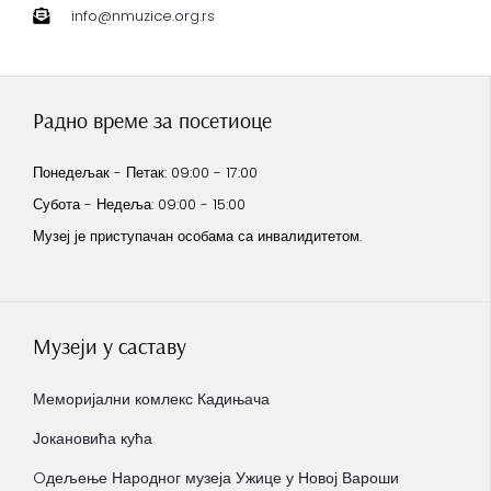
info@nmuzice.org.rs
Радно време за посетиоце
Понедељак - Петак: 09:00 - 17:00
Субота - Недеља: 09:00 - 15:00
Музеј је приступачан особама са инвалидитетом.
Музеји у саставу
Меморијални комлекс Кадињача
Јокановића кућа
Oдељење Народног музеја Ужице у Новој Вароши