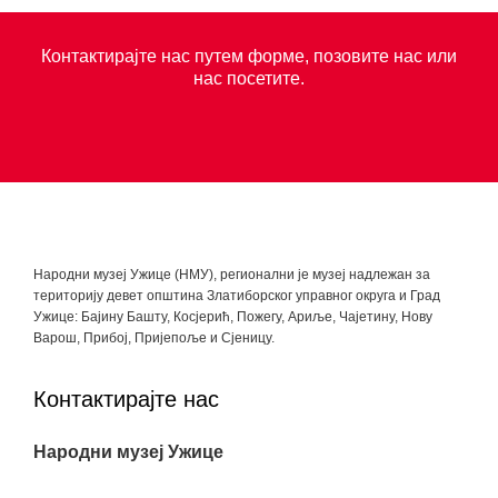
Контактирајте нас путем форме, позовите нас или
нас посетите.
Народни музеј Ужице (НМУ), регионални je музеј надлежан за
територију девет општина Златиборског управног округа и Град
Ужице: Бајину Башту, Косјерић, Пожегу, Ариље, Чајетину, Нову
Варош, Прибој, Пријепоље и Сјеницу.
Контактирајте нас
Народни музеј Ужице