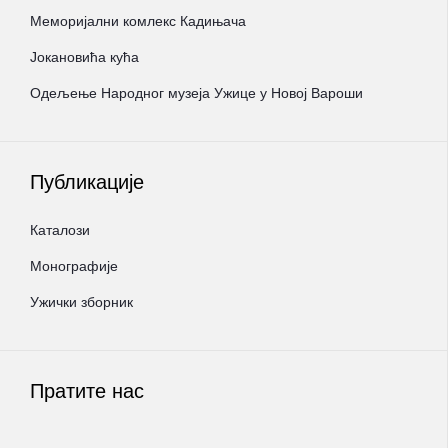
Меморијални комлекс Кадињача
Јокановића кућа
Oдељење Народног музеја Ужице у Новој Вароши
Публикације
Каталози
Монографије
Ужички зборник
Пратите нас