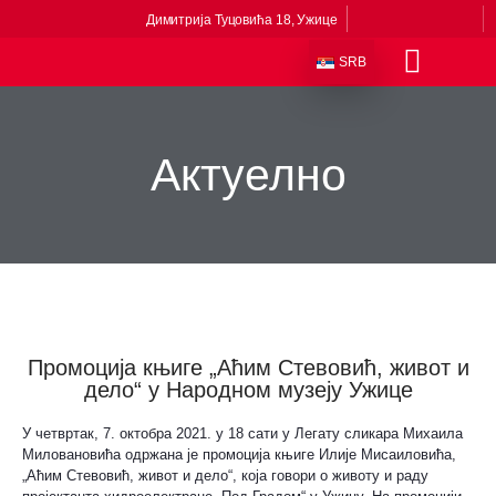
Димитрија Туцовића 18, Ужице
SRB
Одељења и збирке
Сталне поставке
Музеји у саставу
Приче из музеја
Виртуелни музеј
Актуелно
Промоција књиге „Аћим Стевовић, живот и
дело“ у Народном музеју Ужице
У четвртак, 7. октобра 2021. у 18 сати у Легату сликара Михаила
Миловановића одржана је промоција књиге Илије Мисаиловића,
„Аћим Стевовић, живот и дело“, која говори о животу и раду