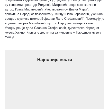
пројектанта хидроелектране „Под Градом“ у Ужицу. На промоцији
су говорили проф. др Радивоје Митровић, рецензент књиге и
аутор, Илија Мисаиловић. Учествовали су Дивна Марић,
првакиња Народног позоришта у Ужицу и Ива Јараковић, ученица
средње музичке школе „Војислав Лале Стефановић“. Промоцију је
водила Загорка Милићевић, кустос Народног музеја Ужице.
Уводну реч је дала Славица Стефановић, директорка Народног
музеја Ужице. Књига је доступна за куповину у Народном музеју
Ужице.
Најновије вести