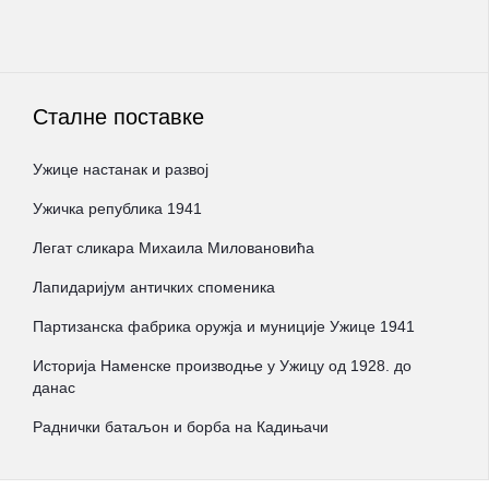
Сталне поставке
Ужице настанак и развој
Ужичка република 1941
Легат сликара Михаила Миловановића
Лапидаријум античких споменика
Партизанска фабрика оружја и муниције Ужице 1941
Историја Наменске производње у Ужицу од 1928. до
данас
Раднички батаљон и борба на Кадињачи