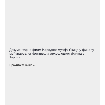
Документарни филм Народног музеја Ужице у финалу
међународног фестивала археолошког филма у
Турској
Прочитајте више »