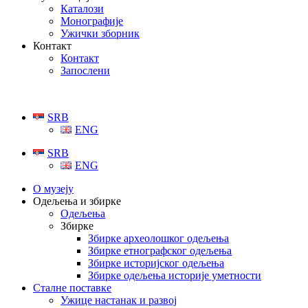
Каталози
Монографије
Ужички зборник
Контакт
Контакт
Запослени
SRB
ENG
SRB
ENG
О музеју
Одељења и збирке
Одељења
Збирке
Збирке археолошког одељења
Збирке етнографског одељења
Збирке историјског одељења
Збирке одељења историје уметности
Сталне поставке
Ужице настанак и развој