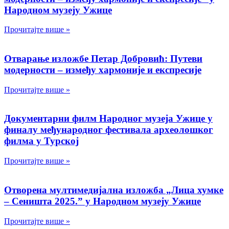
Народном музеју Ужице
Прочитајте више »
Отварање изложбе Петар Добровић: Путеви
модерности – између хармоније и експресије
Прочитајте више »
Документарни филм Народног музеја Ужице у
финалу међународног фестивала археолошког
филма у Турској
Прочитајте више »
Отворена мултимедијална изложба „Лица хумке
– Сеништа 2025.” у Народном музеју Ужице
Прочитајте више »