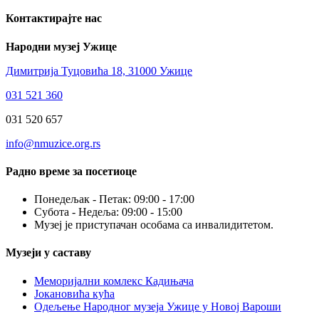
Контактирајте нас
Народни музеј Ужице
Димитрија Туцовића 18, 31000 Ужице
031 521 360
031 520 657
info@nmuzice.org.rs
Радно време за посетиоце
Понедељак - Петак: 09:00 - 17:00
Субота - Недеља: 09:00 - 15:00
Музеј је приступачан особама са инвалидитетом.
Музеји у саставу
Меморијални комлекс Кадињача
Јокановића кућа
Oдељење Народног музеја Ужице у Новој Вароши