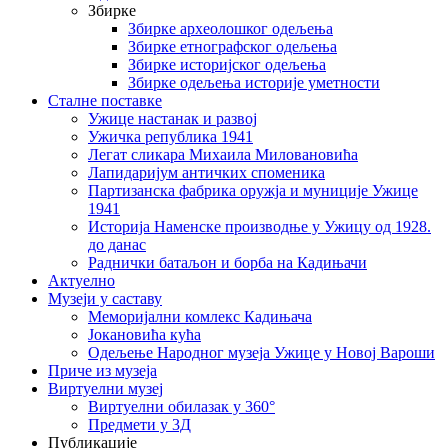
Збирке
Збирке археолошког одељења
Збирке етнографског одељења
Збирке историјског одељења
Збирке одељења историје уметности
Сталне поставке
Ужице настанак и развој
Ужичка република 1941
Легат сликара Михаила Миловановића
Лапидаријум античких споменика
Партизанска фабрика оружја и муниције Ужице
1941
Историја Наменске производње у Ужицу од 1928.
до данас
Раднички батаљон и борба на Кадињачи
Актуелно
Музеји у саставу
Меморијални комлекс Кадињача
Јокановића кућа
Oдељење Народног музеја Ужице у Новој Вароши
Приче из музеја
Виртуелни музеј
Виртуелни обилазак у 360°
Предмети у 3Д
Публикације