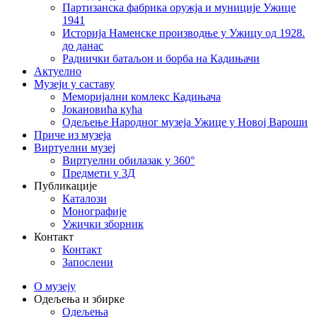
Партизанска фабрика оружја и муниције Ужице
1941
Историја Наменске производње у Ужицу од 1928.
до данас
Раднички батаљон и борба на Кадињачи
Актуелно
Музеји у саставу
Меморијални комлекс Кадињача
Јокановића кућа
Oдељење Народног музеја Ужице у Новој Вароши
Приче из музеја
Виртуелни музеј
Виртуелни обилазак у 360°
Предмети у 3Д
Публикације
Каталози
Монографије
Ужички зборник
Контакт
Контакт
Запослени
О музеју
Одељења и збирке
Одељења