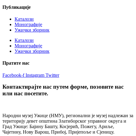
Публикације
Каталози
Монографије
Ужички зборник
Каталози
Монографије
Ужички зборник
Пратите нас
Facebook-f
Instagram
Twitter
Контактирајте нас путем форме, позовите нас
или нас посетите.
Народни музеј Ужице (НМУ), регионални je музеј надлежан за
територију девет општина Златиборског управног округа и
Град Ужице: Бајину Башту, Косјерић, Пожегу, Ариље,
Чајетину, Нову Варош, Прибој, Пријепоље и Сјеницу.