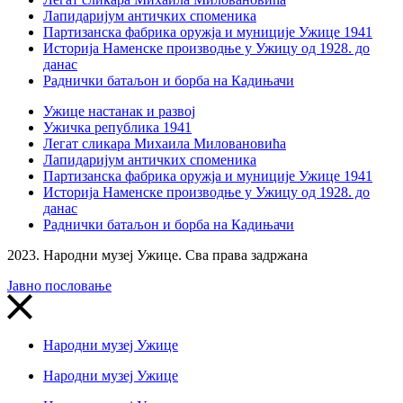
Лапидаријум античких споменика
Партизанска фабрика оружја и муниције Ужице 1941
Историја Наменске производње у Ужицу од 1928. до
данас
Раднички батаљон и борба на Кадињачи
Ужице настанак и развој
Ужичка република 1941
Легат сликара Михаила Миловановића
Лапидаријум античких споменика
Партизанска фабрика оружја и муниције Ужице 1941
Историја Наменске производње у Ужицу од 1928. до
данас
Раднички батаљон и борба на Кадињачи
2023. Народни музеј Ужице. Сва права задржана
Јавно пословање
Народни музеј Ужице
Народни музеј Ужице