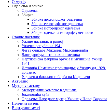
О музеју
Одељења и збирке
Одељења
Збирке
Збирке археолошког одељења
Збирке етнографског одељења
Збирке историјског одељења
Збирке одељења историје уметности
Сталне поставке
Ужице настанак и развој
Ужичка република 1941
Легат сликара Михаила Миловановића
Лапидаријум античких споменика
Партизанска фабрика оружја и муниције Ужице
1941
Историја Наменске производње у Ужицу од 1928.
до данас
Раднички батаљон и борба на Кадињачи
Актуелно
Музеји у саставу
Меморијални комлекс Кадињача
Јокановића кућа
Oдељење Народног музеја Ужице у Новој Вароши
Приче из музеја
Виртуелни музеј