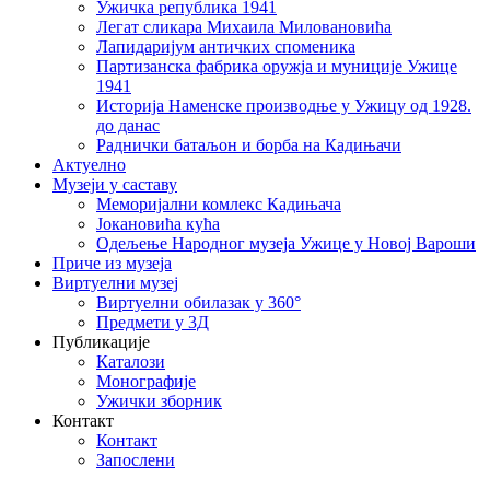
Ужичка република 1941
Легат сликара Михаила Миловановића
Лапидаријум античких споменика
Партизанска фабрика оружја и муниције Ужице
1941
Историја Наменске производње у Ужицу од 1928.
до данас
Раднички батаљон и борба на Кадињачи
Актуелно
Музеји у саставу
Меморијални комлекс Кадињача
Јокановића кућа
Oдељење Народног музеја Ужице у Новој Вароши
Приче из музеја
Виртуелни музеј
Виртуелни обилазак у 360°
Предмети у 3Д
Публикације
Каталози
Монографије
Ужички зборник
Контакт
Контакт
Запослени