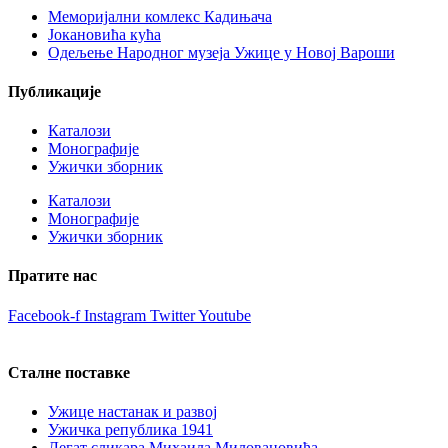
Меморијални комлекс Кадињача
Јокановића кућа
Oдељење Народног музеја Ужице у Новој Вароши
Публикације
Каталози
Монографије
Ужички зборник
Каталози
Монографије
Ужички зборник
Пратите нас
Facebook-f
Instagram
Twitter
Youtube
Сталне поставке
Ужице настанак и развој
Ужичка република 1941
Легат сликара Михаила Миловановића