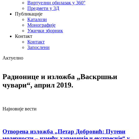
Виртуелни обилазак у 360°
Предмети у 3Д
Публикације
Каталози
Монографије
Ужички зборник
Контакт
Контакт
Запослени
Актуелно
Радионице и изложба „Васкршњи
чувари“, април 2019.
Најновије вести
Отворена изложба „Петар Добровић: Путеви
модерности – између хармоније и експресије“ у