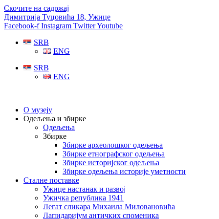
Скочите на садржај
Димитрија Туцовића 18, Ужице
Facebook-f
Instagram
Twitter
Youtube
SRB
ENG
SRB
ENG
О музеју
Одељења и збирке
Одељења
Збирке
Збирке археолошког одељења
Збирке етнографског одељења
Збирке историјског одељења
Збирке одељења историје уметности
Сталне поставке
Ужице настанак и развој
Ужичка република 1941
Легат сликара Михаила Миловановића
Лапидаријум античких споменика