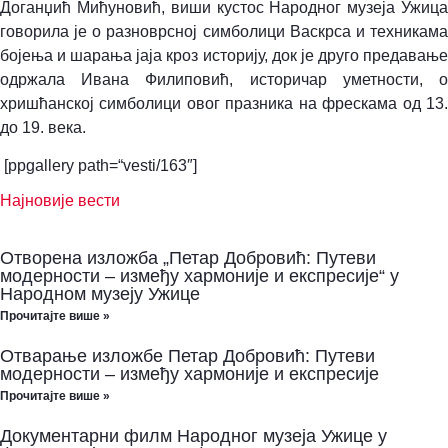
Доганџић Мићуновић, виши кустос Народног музеја Ужица
говорила је о разноврсној симболици Васкрса и техникама
бојења и шарања јаја кроз историју, док је друго предавање
одржала Ивана Филиповић, историчар уметности, о
хришћанској симболици овог празника на фрескама од 13.
до 19. века.
[ppgallery path=“vesti/163″]
Најновије вести
Отворена изложба „Петар Добровић: Путеви
модерности – између хармоније и експресије“ у
Народном музеју Ужице
Прочитајте више »
Отварање изложбе Петар Добровић: Путеви
модерности – између хармоније и експресије
Прочитајте више »
Документарни филм Народног музеја Ужице у