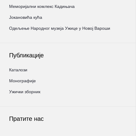
Меморијални комлекс Кадињача
Јокановића кућа
Oдељење Народног музеја Ужице у Новој Вароши
Публикације
Каталози
Монографије
Ужички зборник
Пратите нас