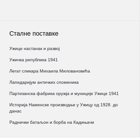
Сталне поставке
Ужице настанак и развој
Ужичка република 1941
Легат сликара Михаила Миловановића
Лапидаријум античких споменика
Партизанска фабрика оружја и муниције Ужице 1941
Историја Наменске производње у Ужицу од 1928. до
данас
Раднички батаљон и борба на Кадињачи