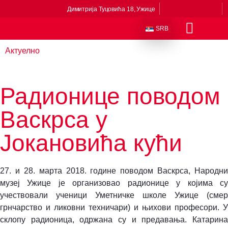
Димитрија Туцовића 18, Ужице
SRB
Актуелно
Одељења и збирке
Сталне поставке
Музеји у саставу
Приче из музеја
Виртуелни музеј
Радионице поводом
Васкрса у
Јокановића кући
27. и 28. марта 2018. године поводом Васкрса, Народни
музеј Ужице је организовао радионице у којима су
учествовали ученици Уметничке школе Ужице (смер
грнчарство и ликовни техничари) и њихови професори. У
склопу радионица, одржана су и предавања. Катарина