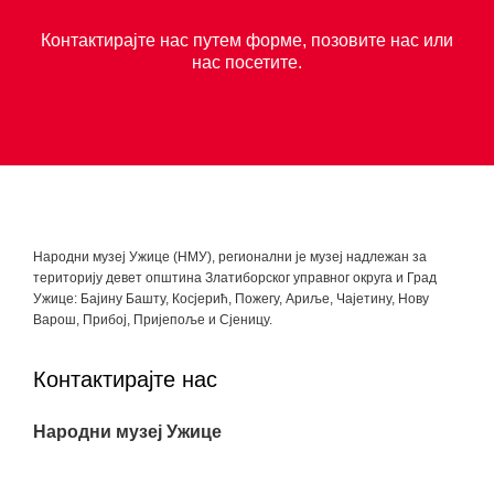
Контактирајте нас путем форме, позовите нас или
нас посетите.
Народни музеј Ужице (НМУ), регионални je музеј надлежан за
територију девет општина Златиборског управног округа и Град
Ужице: Бајину Башту, Косјерић, Пожегу, Ариље, Чајетину, Нову
Варош, Прибој, Пријепоље и Сјеницу.
Контактирајте нас
Народни музеј Ужице