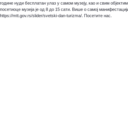
године нуди бесплатан улаз у самом музеју, као и свим објектим
посетиоце музеја је од 8 до 15 сати. Више о самој манифестаци
https://mtt.gov.rs/slider/svetski-dan-turizma/
. Посетите нас.