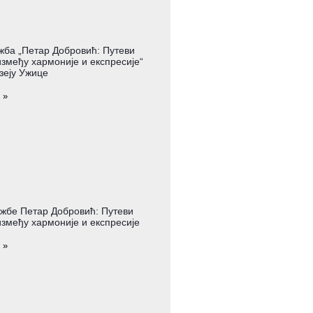
жба „Петар Добровић: Путеви
змеђу хармоније и експресије“
зеју Ужице
 »
жбе Петар Добровић: Путеви
змеђу хармоније и експресије
 »