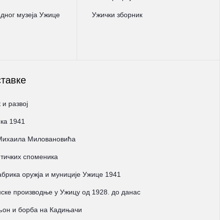
ног музеја Ужице
Ужички зборник
ставке
 и развој
ка 1941
 Михаила Миловановића
тичких споменика
брика оружја и муниције Ужице 1941
ске производње у Ужицу од 1928. до данас
љон и борба на Кадињачи