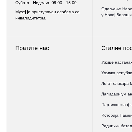
Субота - Недеља: 09:00 - 15:00
Oдељење Народ
Музеј је приступачан особама са
у Новој Вароши
инвалидитетом.
Пратите нас
Сталне по
Ужице настанак
Ужичка републи
Легат сликара
Лапидаријум ан
Партизанска фа
Историја Намен
Раднички бата