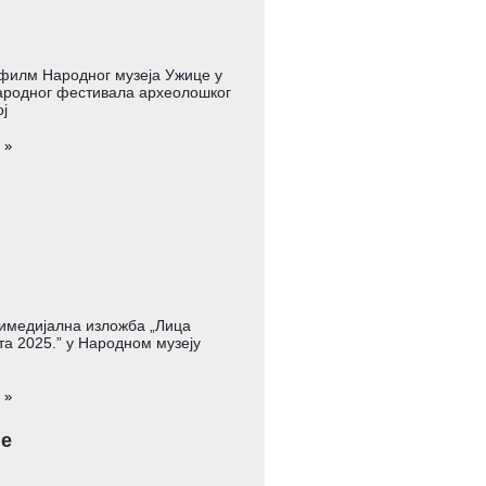
филм Народног музеја Ужице у
родног фестивала археолошког
ј
 »
имедијална изложба „Лица
а 2025.” у Народном музеју
 »
је