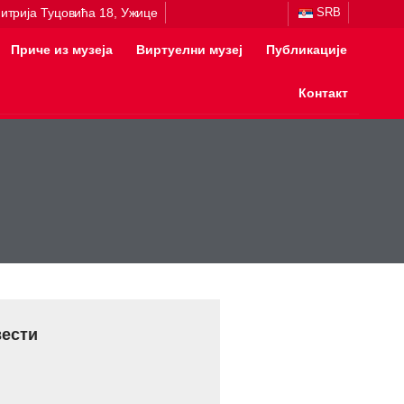
итрија Туцовића 18, Ужице
SRB
Приче из музеја
Виртуелни музеј
Публикације
Контакт
вести