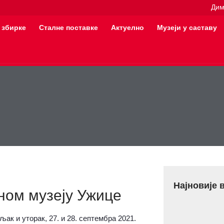
Дим
 збирке
Сталне поставке
Актуелно
Музеји у саставу
Најновије 
ном музеју Ужице
ак и уторак, 27. и 28. септембра 2021.