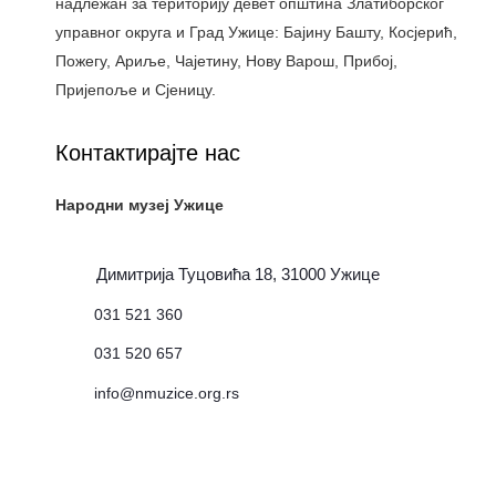
надлежан за територију девет општина Златиборског
управног округа и Град Ужице: Бајину Башту, Косјерић,
Пожегу, Ариље, Чајетину, Нову Варош, Прибој,
Пријепоље и Сјеницу.
Контактирајте нас
Народни музеј Ужице
Димитрија Туцовића 18, 31000 Ужице
031 521 360
031 520 657
info@nmuzice.org.rs