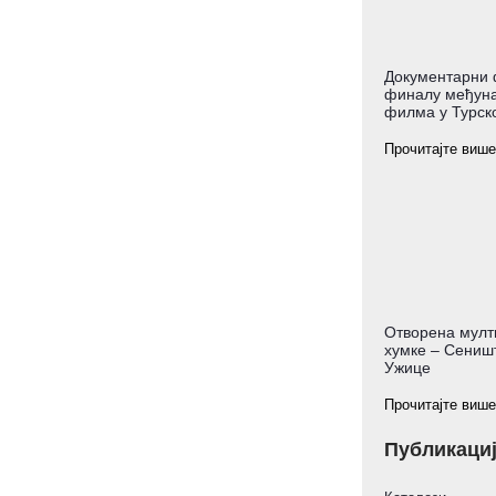
Документарни 
финалу међуна
филма у Турско
Прочитајте више
Отворена мулт
хумке – Сеништ
Ужице
Прочитајте више
Публикаци