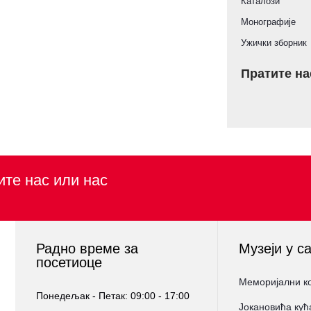
Каталози
Монографије
Ужички зборник
Пратите на
ите нас или нас
Радно време за
Музеји у с
посетиоце
Меморијални к
Понедељак - Петак: 09:00 - 17:00
Јокановића кућ