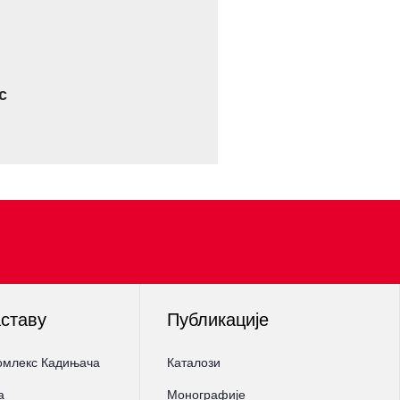
с
аставу
Публикације
омлекс Кадињача
Каталози
а
Монографије