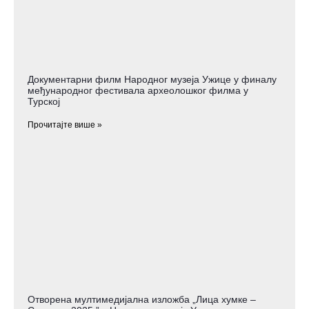
Документарни филм Народног музеја Ужице у финалу
међународног фестивала археолошког филма у
Турској
Прочитајте више »
Отворена мултимедијална изложба „Лица хумке –