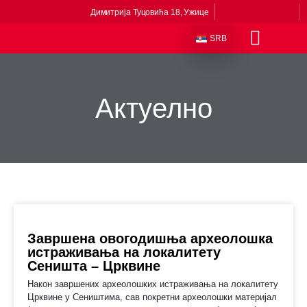
Димитрија Туцовића 18, Ужице
SRB
Одељења и збирке
Сталне поставке
Музеји у саставу
Приче из музеја
Виртуелни музеј
Актуелно
Завршена овогодишња археолошка
истраживања на локалитету
Сеништа – Црквине
Након завршених археолошких истраживања на локалитету
Црквине у Сеништима, сав покретни археолошки материјал