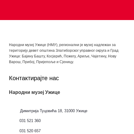
Народни музеј Ужице (НМУ), регионални je музеј надлежан за
територију девет општина Златиборског управног округа и Град
Ужице: Бајину Башту, Косјерић, Пожегу, Ариље, Чајетину, Нову
Варош, Прибој, Пријепоље и Сјеницу.
Контактирајте нас
Народни музеј Ужице
Димитрија Туцовића 18, 31000 Ужице
031 521 360
031 520 657