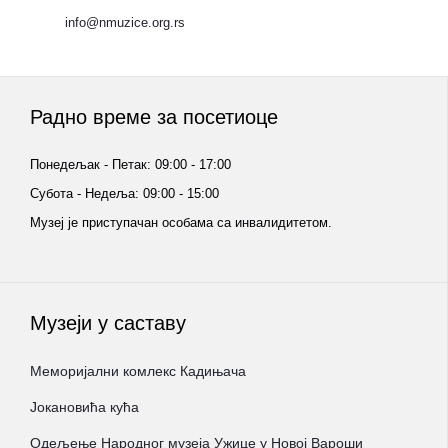
info@nmuzice.org.rs
Радно време за посетиоце
Понедељак - Петак: 09:00 - 17:00
Субота - Недеља: 09:00 - 15:00
Музеј је приступачан особама са инвалидитетом.
Музеји у саставу
Меморијални комлекс Кадињача
Јокановића кућа
Oдељење Народног музеја Ужице у Новој Вароши