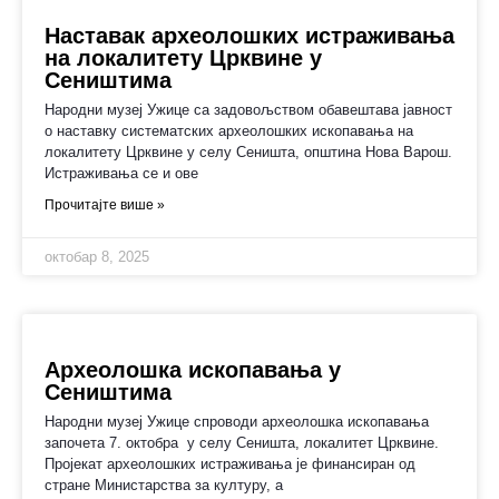
Наставак археолошких истраживања
на локалитету Црквине у
Сеништима
Народни музеј Ужице са задовољством обавештава јавност
о наставку систематских археолошких ископавања на
локалитету Црквине у селу Сеништа, општина Нова Варош.
Истраживања се и ове
Прочитајте више »
октобар 8, 2025
Археолошка ископавања у
Сеништима
Народни музеј Ужице спроводи археолошка ископавања
започета 7. октобра у селу Сеништа, локалитет Црквине.
Пројекат археолошких истраживања је финансиран од
стране Министарства за културу, а