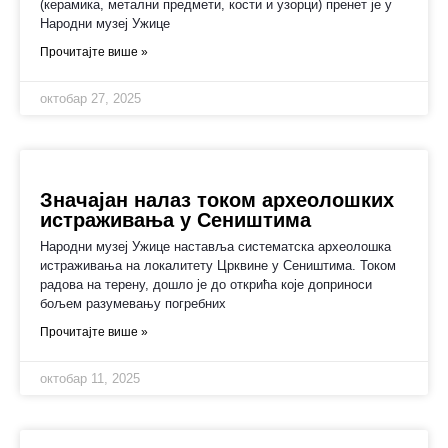
(керамика, метални предмети, кости и узорци) пренет је у
Народни музеј Ужице
Прочитајте више »
октобар 27, 2025
Значајан налаз током археолошких
истраживања у Сеништима
Народни музеј Ужице наставља систематска археолошка
истраживања на локалитету Црквине у Сеништима. Током
радова на терену, дошло је до открића које доприноси
бољем разумевању погребних
Прочитајте више »
октобар 11, 2025