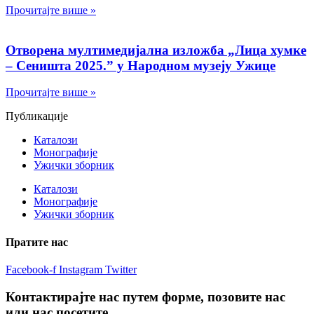
Прочитајте више »
Отворена мултимедијална изложба „Лица хумке
– Сеништа 2025.” у Народном музеју Ужице
Прочитајте више »
Публикације
Каталози
Монографије
Ужички зборник
Каталози
Монографије
Ужички зборник
Пратите нас
Facebook-f
Instagram
Twitter
Контактирајте нас путем форме, позовите нас
или нас посетите.