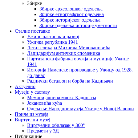
Збирке
Збирке археолошког одељења
Збирке етнографског одељења
Збирке историјског одељења
Збирке одељења историје уметности
Сталне поставке
Ужице настанак и развој
Ужичка република 1941
Легат сликара Михаила Миловановића
Лапидаријум античких споменика
Партизанска фабрика оружја и муниције Ужице
1941
Историја Наменске производње у Ужицу од 1928.
до данас
Раднички батаљон и борба на Кадињачи
Актуелно
Музеји у саставу
Меморијални комлекс Кадињача
Јокановића кућа
Oдељење Народног музеја Ужице у Новој Вароши
Приче из музеја
Виртуелни музеј
Виртуелни обилазак у 360°
Предмети у 3Д
Публикације