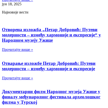
јун 18, 2025
Најновије вести
Отворена изложба „Петар Добровић: Путеви
модерности – између хармоније и експресије“ у
Народном музеју Ужице
Прочитајте више »
Отварање изложбе Петар Добровић: Путеви
модерности – између хармоније и експресије
Прочитајте више »
Документарни филм Народног музеја Ужице у
финалу међународног фестивала археолошког
филма у Турској