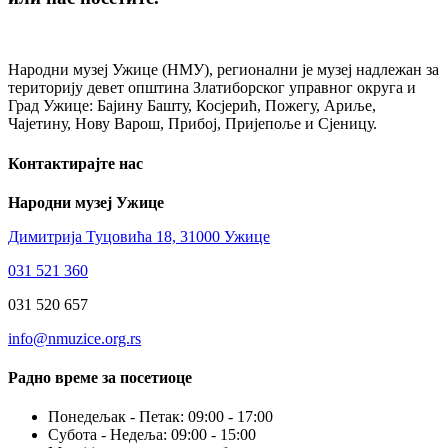
Народни музеј Ужице (НМУ), регионални je музеј надлежан за
територију девет општина Златиборског управног округа и
Град Ужице: Бајину Башту, Косјерић, Пожегу, Ариље,
Чајетину, Нову Варош, Прибој, Пријепоље и Сјеницу.
Контактирајте нас
Народни музеј Ужице
Димитрија Туцовића 18, 31000 Ужице
031 521 360
031 520 657
info@nmuzice.org.rs
Радно време за посетиоце
Понедељак - Петак: 09:00 - 17:00
Субота - Недеља: 09:00 - 15:00