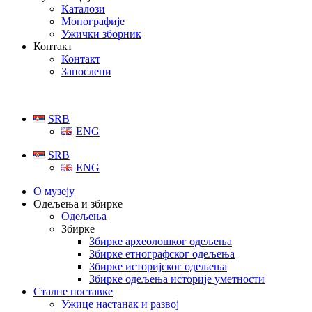
Каталози
Монографије
Ужички зборник
Контакт
Контакт
Запослени
SRB
ENG
SRB
ENG
О музеју
Одељења и збирке
Одељења
Збирке
Збирке археолошког одељења
Збирке етнографског одељења
Збирке историјског одељења
Збирке одељења историје уметности
Сталне поставке
Ужице настанак и развој