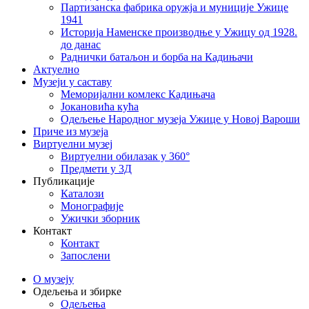
Партизанска фабрика оружја и муниције Ужице
1941
Историја Наменске производње у Ужицу од 1928.
до данас
Раднички батаљон и борба на Кадињачи
Актуелно
Музеји у саставу
Меморијални комлекс Кадињача
Јокановића кућа
Oдељење Народног музеја Ужице у Новој Вароши
Приче из музеја
Виртуелни музеј
Виртуелни обилазак у 360°
Предмети у 3Д
Публикације
Каталози
Монографије
Ужички зборник
Контакт
Контакт
Запослени
О музеју
Одељења и збирке
Одељења