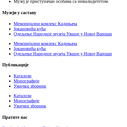
Музеј је приступачан особама са инвалидитетом.
Музеји у саставу
Меморијални комлекс Кадињача
Јокановића кућа
Oдељење Народног музеја Ужице у Новој Вароши
Меморијални комлекс Кадињача
Јокановића кућа
Oдељење Народног музеја Ужице у Новој Вароши
Публикације
Каталози
Монографије
Ужички зборник
Каталози
Монографије
Ужички зборник
Пратите нас