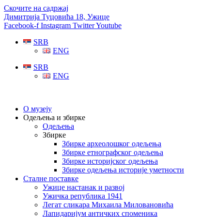
Скочите на садржај
Димитрија Туцовића 18, Ужице
Facebook-f
Instagram
Twitter
Youtube
SRB
ENG
SRB
ENG
О музеју
Одељења и збирке
Одељења
Збирке
Збирке археолошког одељења
Збирке етнографског одељења
Збирке историјског одељења
Збирке одељења историје уметности
Сталне поставке
Ужице настанак и развој
Ужичка република 1941
Легат сликара Михаила Миловановића
Лапидаријум античких споменика