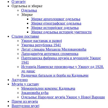
О музеју
Одељења и збирке
Одељења
Збирке
Збирке археолошког одељења
Збирке етнографског одељења
Збирке историјског одељења
Збирке одељења историје уметности
Сталне поставке
Ужице настанак и развој
Ужичка република 1941
Легат сликара Михаила Миловановића
Лапидаријум античких споменика
Партизанска фабрика оружја и муниције Ужице
1941
Историја Наменске производње у Ужицу од 1928.
до данас
Раднички батаљон и борба на Кадињачи
Актуелно
Музеји у саставу
Меморијални комлекс Кадињача
Јокановића кућа
Oдељење Народног музеја Ужице у Новој Вароши
Приче из музеја
Виртуелни музеј