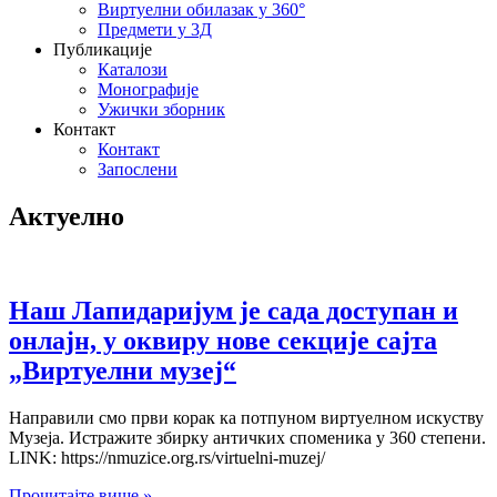
Виртуелни обилазак у 360°
Предмети у 3Д
Публикације
Каталози
Монографије
Ужички зборник
Контакт
Контакт
Запослени
Актуелно
Наш Лапидаријум је сада доступан и
онлајн, у оквиру нове секције сајта
„Виртуелни музеј“
Направили смо први корак ка потпуном виртуелном искуству
Музеја. Истражите збирку античких споменика у 360 степени.
LINK: https://nmuzice.org.rs/virtuelni-muzej/
Прочитајте више »