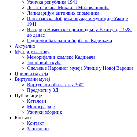
Ужичка република 1941
Легат сликара Михаила Миловановића
Лапидаријум античких споменика
Партизанска фабрика оружја и муниције Ужице
1941
Историја Наменске производње у Ужицу од 1928.
до данас
Раднички батаљон и борба на Кадињачи
Актуелно
Музеји у саставу
Меморијални комлекс Кадињача
Јокановића кућа
Oдељење Народног музеја Ужице у Новој Вароши
Приче из музеја
Виртуелни музеј
Виртуелни обилазак у 360°
Предмети у 3Д
Публикације
Каталози
Монографије
Ужички зборник
Контакт
Контакт
Запослени