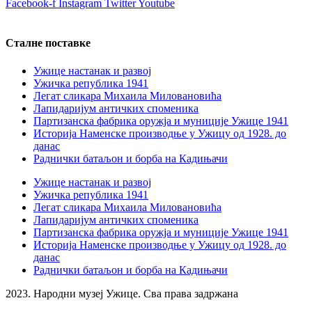
Facebook-f
Instagram
Twitter
Youtube
Сталне поставке
Ужице настанак и развој
Ужичка република 1941
Легат сликара Михаила Миловановића
Лапидаријум античких споменика
Партизанска фабрика оружја и муниције Ужице 1941
Историја Наменске производње у Ужицу од 1928. до
данас
Раднички батаљон и борба на Кадињачи
Ужице настанак и развој
Ужичка република 1941
Легат сликара Михаила Миловановића
Лапидаријум античких споменика
Партизанска фабрика оружја и муниције Ужице 1941
Историја Наменске производње у Ужицу од 1928. до
данас
Раднички батаљон и борба на Кадињачи
2023. Народни музеј Ужице. Сва права задржана