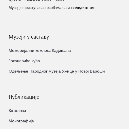
Музеј је приступачан особама са инвалидитетом.
Музеји у саставу
Меморијални комлекс Кадињача
Јокановића кућа
Oдељење Народног музеја Ужице у Новој Вароши
Публикације
Каталози
Монографије