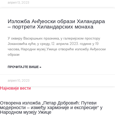
април 13, 2023
Изложба Анђеоски образи Хиландара
– портрети Хиландарских монаха
У оквиру Васкршњих празника, у галеријском простору
Јокановића куће, у среду, 12. априла 2023. године у 19
часова, Народни музеј Ужице отвориће изложбу Анђеоски
образи
ПРОЧИТАЈТЕ ВИШЕ »
април 10, 2023
Најновије вести
Отворена изложба „Петар Добровић: Путеви
модерности – између хармоније и експресије“ у
Народном музеју Ужице