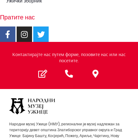
Ужички зборник
Пратите нас
Контактирајте нас путем форме, позовите нас или нас
посетите.
Народни музеј Ужице (НМУ), регионални je музеј надлежан за
територију девет општина Златиборског управног округа и Град
Ужице: Бајину Башту, Косјерић, Пожегу, Ариље, Чајетину, Нову