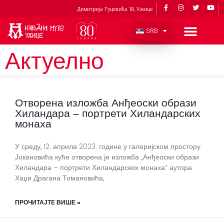
Димитрија Туцовића 18, Ужице
SRB
Актуелно
Отворена изложба Анђеоски образи
Хиландара – портрети Хиландарских
монаха
У среду, 12. априла 2023. године у галеријском простору
Јокановића куће отворена је изложба „Анђеоски образи
Хиландара – портрети Хиландарских монаха“ аутора
Хаџи Драгана Томановића,
ПРОЧИТАЈТЕ ВИШЕ »