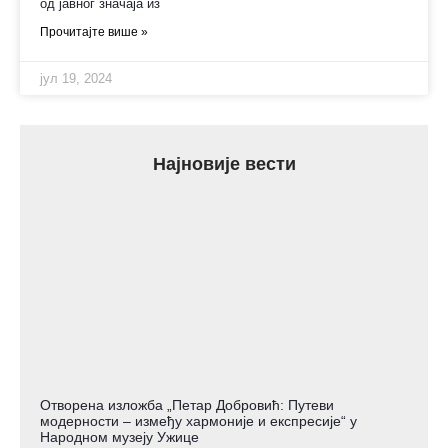
од јавног значаја из
Прочитајте више »
јул 19, 2024
Најновије вести
Отворена изложба „Петар Добровић: Путеви
модерности – између хармоније и експресије“ у
Народном музеју Ужице