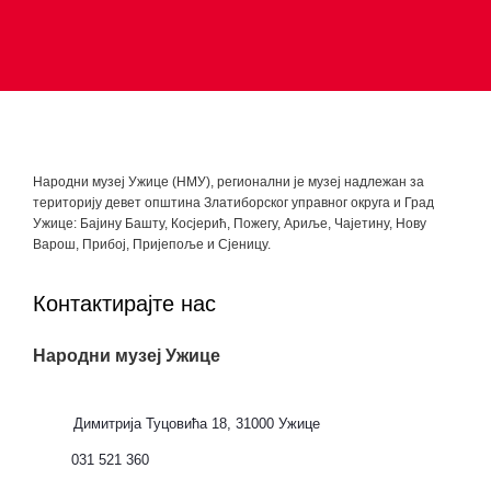
Народни музеј Ужице (НМУ), регионални je музеј надлежан за
територију девет општина Златиборског управног округа и Град
Ужице: Бајину Башту, Косјерић, Пожегу, Ариље, Чајетину, Нову
Варош, Прибој, Пријепоље и Сјеницу.
Контактирајте нас
Народни музеј Ужице
Димитрија Туцовића 18, 31000 Ужице
031 521 360