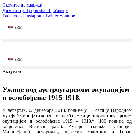
Скочите на садржај
Димитрија Туцовића 18, Ужице
Facebook-f
Instagram
Twitter
Youtube
SRB
SRB
Актуелно
Ужице под аустроугарском окупацијом
и ослобођење 1915-1918.
У четвртак, 6. децембра 2018. године у 18 сати у Народном
музеју Ужице је отворена изложба „Ужице под аустроугарском
окупацијом и ослобођење 1915 – 1918.“ (100 година од
завршетка Великог рата). Аутори изложбе: Станојка
Миливојевић, историчар, музејски саветник и Горан