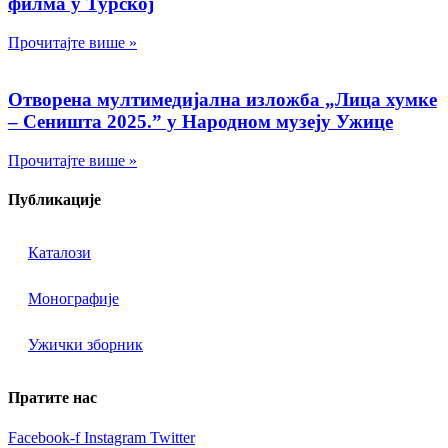
филма у Турској
Прочитајте више »
Отворена мултимедијална изложба „Лица хумке
– Сеништа 2025.” у Народном музеју Ужице
Прочитајте више »
Публикације
Каталози
Монографије
Ужички зборник
Пратите нас
Facebook-f
Instagram
Twitter