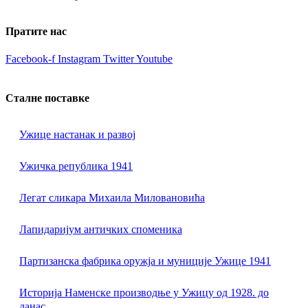
Пратите нас
Facebook-f
Instagram
Twitter
Youtube
Сталне поставке
Ужице настанак и развој
Ужичка република 1941
Легат сликара Михаила Миловановића
Лапидаријум античких споменика
Партизанска фабрика оружја и муниције Ужице 1941
Историја Наменске производње у Ужицу од 1928. до
данас