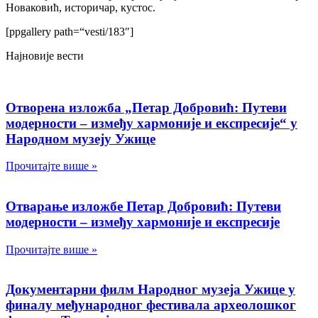
Новаковић, историчар, кустос.
[ppgallery path=“vesti/183″]
Најновије вести
Отворена изложба „Петар Добровић: Путеви
модерности – између хармоније и експресије“ у
Народном музеју Ужице
Прочитајте више »
Отварање изложбе Петар Добровић: Путеви
модерности – између хармоније и експресије
Прочитајте више »
Документарни филм Народног музеја Ужице у
финалу међународног фестивала археолошког