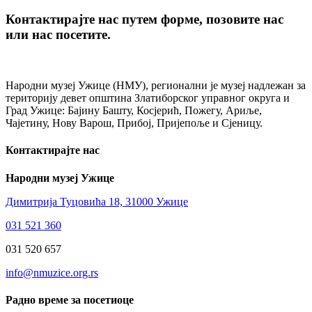
Контактирајте нас путем форме, позовите нас
или нас посетите.
Народни музеј Ужице (НМУ), регионални je музеј надлежан за
територију девет општина Златиборског управног округа и
Град Ужице: Бајину Башту, Косјерић, Пожегу, Ариље,
Чајетину, Нову Варош, Прибој, Пријепоље и Сјеницу.
Контактирајте нас
Народни музеј Ужице
Димитрија Туцовића 18, 31000 Ужице
031 521 360
031 520 657
info@nmuzice.org.rs
Радно време за посетиоце