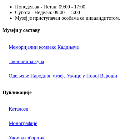
Понедељак - Петак: 09:00 - 17:00
Субота - Недеља: 09:00 - 15:00
Музеј је приступачан особама са инвалидитетом.
Музеји у саставу
Меморијални комлекс Кадињача
Јокановића кућа
Oдељење Народног музеја Ужице у Новој Вароши
Публикације
Каталози
Монографије
Ужички зборник