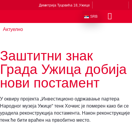
Димитрија Туцовића 18, Ужице
SRB
Актуелно
Одељења и збирке
Сталне поставке
Музеји у саставу
Приче из музеја
Виртуелни музеј
Заштитни знак
Града Ужица добија
нови постамент
У оквиру пројекта „Инвестиционо одржавање партера
Народног музеја Ужице“ тенк Хочкис је померен како би се
урадила реконструкција постамента. Након реконструкције
тенк ће бити враћен на првобитно место.