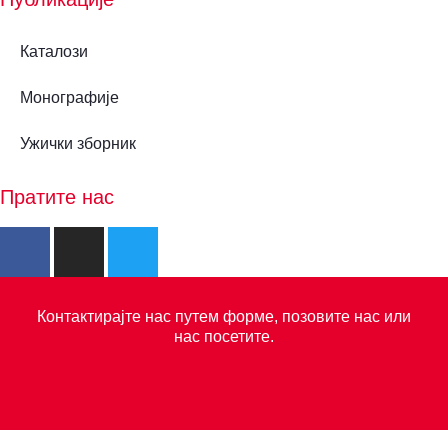
Каталози
Монографије
Ужички зборник
Пратите нас
Контактирајте нас путем форме, позовите нас или
нас посетите.