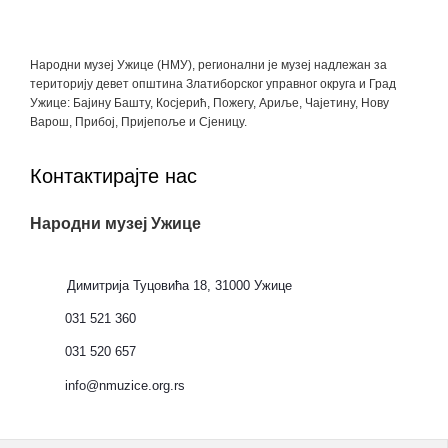
Народни музеј Ужице (НМУ), регионални je музеј надлежан за
територију девет општина Златиборског управног округа и Град
Ужице: Бајину Башту, Косјерић, Пожегу, Ариље, Чајетину, Нову
Варош, Прибој, Пријепоље и Сјеницу.
Контактирајте нас
Народни музеј Ужице
Димитрија Туцовића 18, 31000 Ужице
031 521 360
031 520 657
info@nmuzice.org.rs