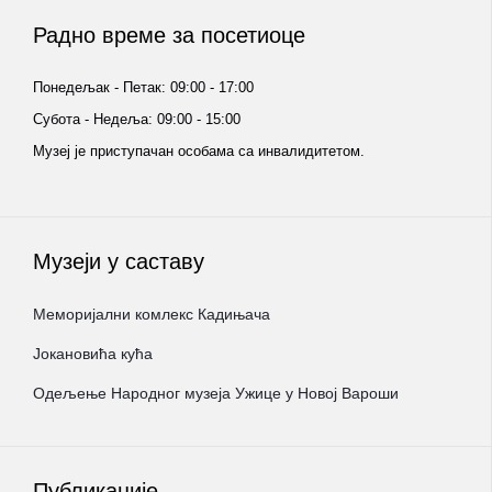
Радно време за посетиоце
Понедељак - Петак: 09:00 - 17:00
Субота - Недеља: 09:00 - 15:00
Музеј је приступачан особама са инвалидитетом.
Музеји у саставу
Меморијални комлекс Кадињача
Јокановића кућа
Oдељење Народног музеја Ужице у Новој Вароши
Публикације