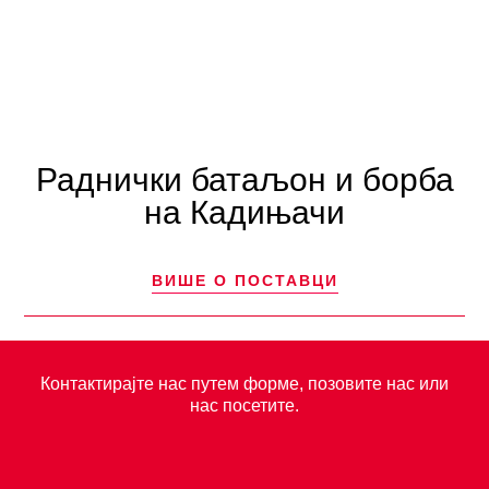
Раднички батаљон и борба
на Кадињачи
ВИШЕ О ПОСТАВЦИ
Контактирајте нас путем форме, позовите нас или
нас посетите.