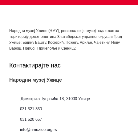
Народни музеј Ужице (НМУ), регионални je музеј надлежан за
територију девет општина Златиборског управног округа и Град
Ужице: Бајину Башту, Косјерић, Пожегу, Ариље, Чајетину, Нову
Варош, Прибој, Пријепоље и Сјеницу.
Контактирајте нас
Народни музеј Ужице
Димитрија Туцовића 18, 31000 Ужице
031 521 360
031 520 657
info@nmuzice.org.rs