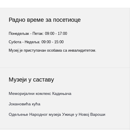
Радно време за посетиоце
Понедељак - Петак: 09:00 - 17:00
Субота - Недеља: 09:00 - 15:00
Музеј је приступачан особама са инвалидитетом.
Музеји у саставу
Меморијални комлекс Кадињача
Јокановића кућа
Oдељење Народног музеја Ужице у Новој Вароши