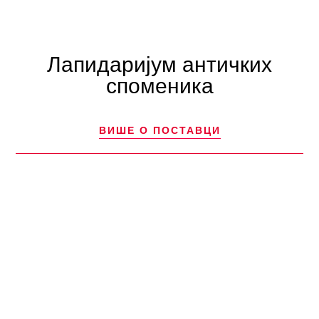
Лапидаријум античких
споменика
ВИШЕ О ПОСТАВЦИ