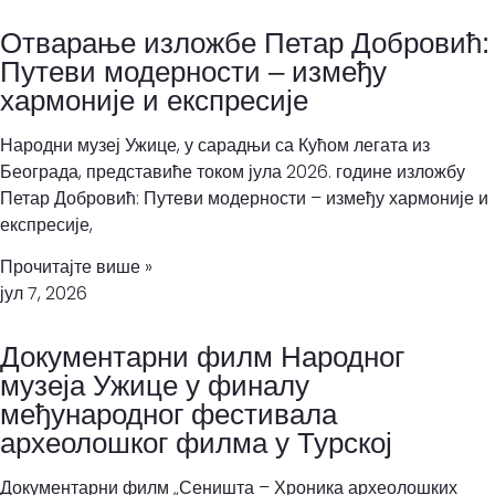
Отварање изложбе Петар Добровић:
Путеви модерности – између
хармоније и експресије
Народни музеј Ужице, у сарадњи са Кућом легата из
Београда, представиће током јула 2026. године изложбу
Петар Добровић: Путеви модерности – између хармоније и
експресије,
Прочитајте више »
јул 7, 2026
Документарни филм Народног
музеја Ужице у финалу
међународног фестивала
археолошког филма у Турској
Документарни филм „Сеништа – Хроника археолошких