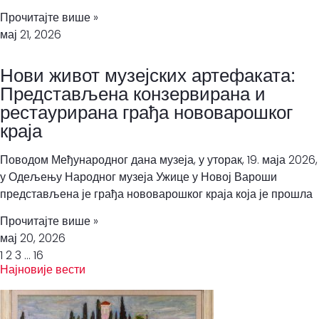
Прочитајте више »
мај 21, 2026
Нови живот музејских артефаката:
Представљена конзервирана и
рестаурирана грађа нововарошког
краја
Поводом Међународног дана музеја, у уторак, 19. маја 2026,
у Одељењу Народног музеја Ужице у Новој Вароши
представљена је грађа нововарошког краја која је прошла
Прочитајте више »
мај 20, 2026
1
2
3
…
16
Најновије вести