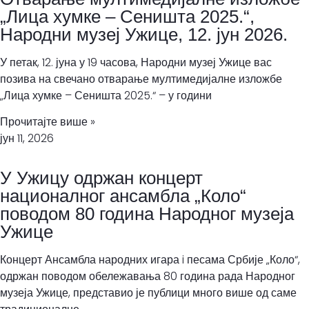
„Лица хумке – Сеништa 2025.“,
Народни музеј Ужице, 12. јун 2026.
У петак, 12. јуна у 19 часова, Народни музеј Ужице вас
позива на свечано отварање мултимедијалне изложбе
„Лица хумке – Сеништа 2025.“ – у години
Прочитајте више »
јун 11, 2026
У Ужицу одржан концерт
националног ансамбла „Коло“
поводом 80 година Народног музеја
Ужице
Концерт Ансамбла народних игара i песама Србије „Коло“,
одржан поводом обележавања 80 година рада Народног
музеја Ужице, представио је публици много више од саме