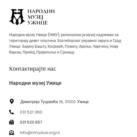
Народни музеј Ужице (НМУ), регионални je музеј надлежан за
територију девет општина Златиборског управног округа и Град
Ужице: Бајину Башту, Косјерић, Пожегу, Ариље, Чајетину, Нову
Варош, Прибој, Пријепоље и Сјеницу.
Контактирајте нас
Народни музеј Ужице
Димитрија Туцовића 18, 31000 Ужице
031 521 360
031 520 657
info@nmuzice.org.rs