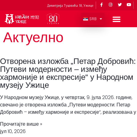
Димитрија Туцовића 18, Ужице
SRB
Актуелно
Отворена изложба „Петар Добровић:
Путеви модерности – између
хармоније и експресије“ у Народном
музеју Ужице
У Народном музеју Ужице, у четвртак, 9. јула 2026. године,
свечано је отворена изложба „Путеви модерности: Петар
Добровић – између хармоније и експресије“, реализована у
Прочитајте више »
јул 10, 2026