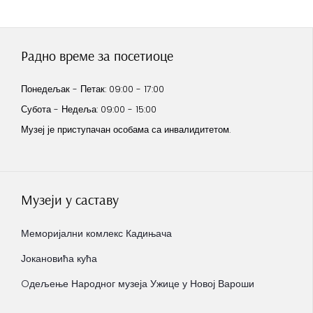
Радно време за посетиоце
Понедељак - Петак: 09:00 - 17:00
Субота - Недеља: 09:00 - 15:00
Музеј је приступачан особама са инвалидитетом.
Музеји у саставу
Меморијални комлекс Кадињача
Јокановића кућа
Oдељење Народног музеја Ужице у Новој Вароши