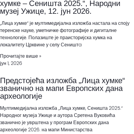
хумке – Сеништa 2025.“, Народни
музеј Ужице, 12. јун 2026.
„Лица хумке“ је мултимедијална изложба настала на споју
теренске науке, уметничке фотографије и дигиталне
технологије. Полазиште је праисторијска хумка на
локалитету Црквине у селу Сеништa
Прочитајте више »
јун 1, 2026
Предстојећа изложба „Лица хумке“
званично на мапи Европских дана
археологије
Мултимедијална изложба „Лица хумке, Сеништа 2025.“
Народног музеја Ужице и аутора Сретена Вуковића
званично је уврштена у програм Европских дана
археологије 2026. на мапи Министарства