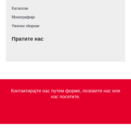
Каталози
Монографије
Ужички зборник
Пратите нас
Контактирајте нас путем форме, позовите нас или
нас посетите.