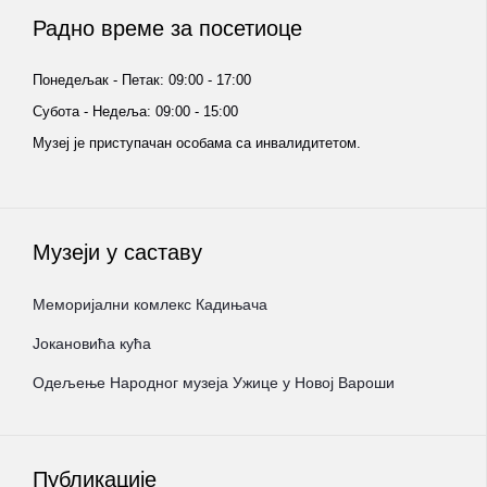
Радно време за посетиоце
Понедељак - Петак: 09:00 - 17:00
Субота - Недеља: 09:00 - 15:00
Музеј је приступачан особама са инвалидитетом.
Музеји у саставу
Меморијални комлекс Кадињача
Јокановића кућа
Oдељење Народног музеја Ужице у Новој Вароши
Публикације