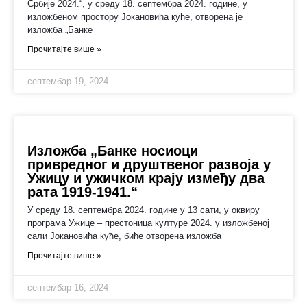
Србије 2024.“, у среду 18. септембра 2024. године, у
изложбеном простору Јокановића куће, отворена је
изложба „Банке
Прочитајте више »
септембар 19, 2024
Изложба „Банке носиоци
привредног и друштвеног развоја у
Ужицу и ужичком крају између два
рата 1919-1941.“
У среду 18. септембра 2024. године у 13 сати, у оквиру
програма Ужице – престоница културе 2024. у изложбеној
сали Јокановића куће, биће отворена изложба
Прочитајте више »
септембар 16, 2024