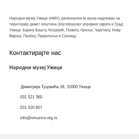
Народни музеј Ужице (НМУ), регионални je музеј надлежан за
територију девет општина Златиборског управног округа и Град
Ужице: Бајину Башту, Косјерић, Пожегу, Ариље, Чајетину, Нову
Варош, Прибој, Пријепоље и Сјеницу.
Контактирајте нас
Народни музеј Ужице
Димитрија Туцовића 18, 31000 Ужице
031 521 360
031 520 657
info@nmuzice.org.rs