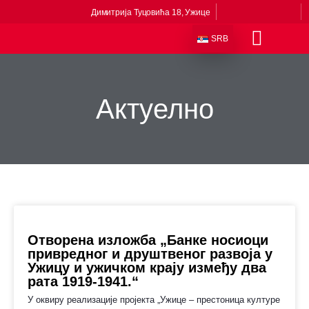
Димитрија Туцовића 18, Ужице
SRB
Одељења и збирке
Сталне поставке
Музеји у саставу
Приче из музеја
Виртуелни музеј
Актуелно
Отворена изложба „Банке носиоци
привредног и друштвеног развоја у
Ужицу и ужичком крају између два
рата 1919-1941.“
У оквиру реализације пројекта „Ужице – престоница културе