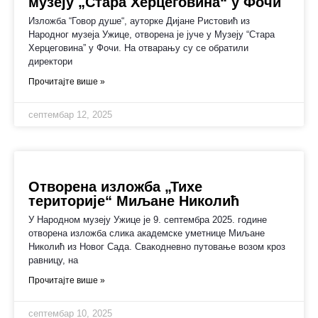
музеју „Стара Херцеговина“ у Фочи
Изложба “Говор душе“, ауторке Дијане Ристовић из
Народног музеја Ужице, отворена је јуче у Музеју “Стара
Херцеговина” у Фочи. На отварању су се обратили
директори
Прочитајте више »
септембар 12, 2025
Oтворена изложба „Тихе
територије“ Миљане Николић
У Народном музеју Ужице је 9. септембра 2025. године
отворена изложба слика академске уметнице Миљане
Николић из Новог Сада. Свакодневно путовање возом кроз
равницу, на
Прочитајте више »
септембар 10, 2025