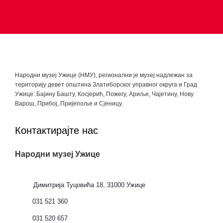
Народни музеј Ужице (НМУ), регионални je музеј надлежан за
територију девет општина Златиборског управног округа и Град
Ужице: Бајину Башту, Косјерић, Пожегу, Ариље, Чајетину, Нову
Варош, Прибој, Пријепоље и Сјеницу.
Контактирајте нас
Народни музеј Ужице
Димитрија Туцовића 18, 31000 Ужице
031 521 360
031 520 657