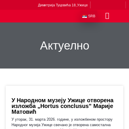
Димитрија Туцовића 18, Ужице
SRB
Одељења и збирке
Сталне поставке
Музеји у саставу
Приче из музеја
Виртуелни музеј
Актуелно
У Народном музеју Ужице отворена
изложба „Hortus conclusus” Марије
Матовић
У уторак, 31. марта 2026. године, у изложбеном простору
Народног музеја Ужице свечано је отворена самостална