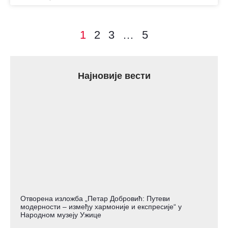
1
2
3
…
5
Најновије вести
Отворена изложба „Петар Добровић: Путеви
модерности – између хармоније и експресије“ у
Народном музеју Ужице