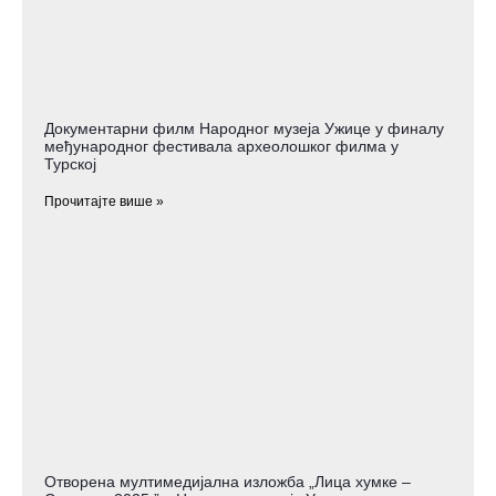
Документарни филм Народног музеја Ужице у финалу
међународног фестивала археолошког филма у
Турској
Прочитајте више »
Отворена мултимедијална изложба „Лица хумке –