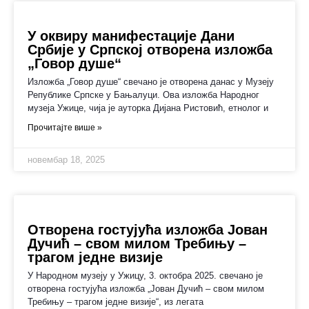
У оквиру манифестације Дани
Србије у Српској отворена изложба
„Говор душе“
Изложба „Говор душе“ свечано је отворена данас у Музеју
Републике Српске у Бањалуци. Ова изложба Народног
музеја Ужице, чија је ауторка Дијана Ристовић, етнолог и
Прочитајте више »
новембар 18, 2025
Отворена гостујућа изложба Јован
Дучић – свом милом Требињу –
трагом једне визије
У Народном музеју у Ужицу, 3. октобра 2025. свечано је
отворена гостујућа изложба „Јован Дучић – свом милом
Требињу – трагом једне визије“, из легата