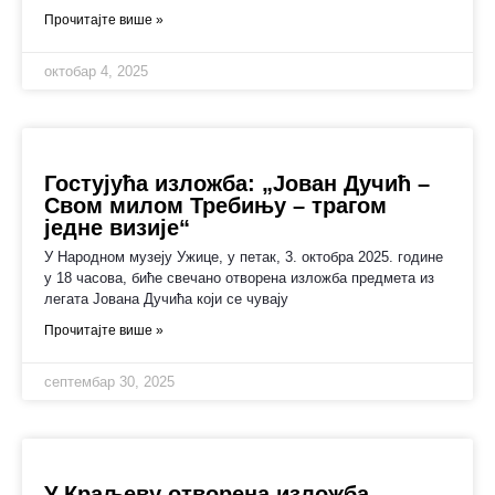
Прочитајте више »
октобар 4, 2025
Гостујућа изложба: „Јован Дучић –
Свом милом Требињу – трагом
једне визије“
У Народном музеју Ужице, у петак, 3. октобра 2025. године
у 18 часова, биће свечано отворена изложба предмета из
легата Јована Дучића који се чуваjу
Прочитајте више »
септембар 30, 2025
У Краљеву отворена изложба