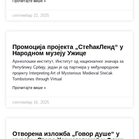
Прочитајте више »
септембар 22, 2025
Промоција пројекта „СтећакЛeнд“ у
Народном музеју Ужице
Археолошки институт, Институт од националног значаја за
Републику Србију, један је од партнера у међународном
пројекту Interpreting Art of Mysterious Medieval Stećak
Tombstones through Virtual
Прочитајте више »
септембар 16, 2025
Oтворена изложба „Говор душе“ у