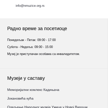
info@nmuzice.org.rs
Радно време за посетиоце
Понедељак - Петак: 09:00 - 17:00
Субота - Недеља: 09:00 - 15:00
Музеј је приступачан особама са инвалидитетом.
Музеји у саставу
Меморијални комлекс Кадињача
Јокановића кућа
Oдељење Народног музеја Ужице у Новој Вароши