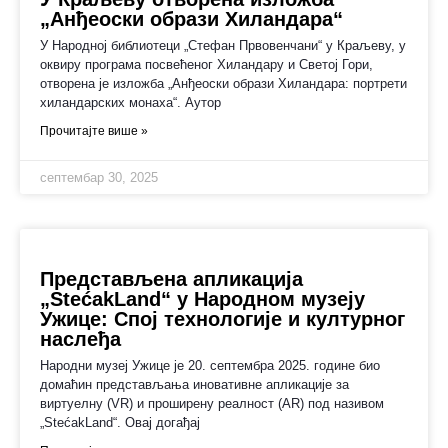
„Анђеоски образи Хиландара“
У Народној библиотеци „Стефан Првовенчани“ у Краљеву, у
оквиру програма посвећеног Хиландару и Светој Гори,
отворена је изложба „Анђеоски образи Хиландара: портрети
хиландарских монаха“. Аутор
Прочитајте више »
септембар 30, 2025
Представљeнa апликацијa
„StećakLаnd“ у Народном музеју
Ужице: Спој технологије и културног
наслеђа
Народни музеј Ужице је 20. септембра 2025. године био
домаћин представљања иновативне апликације за
виртуелну (VR) и проширену реалност (AR) под називом
„StećakLаnd“. Овај догађај